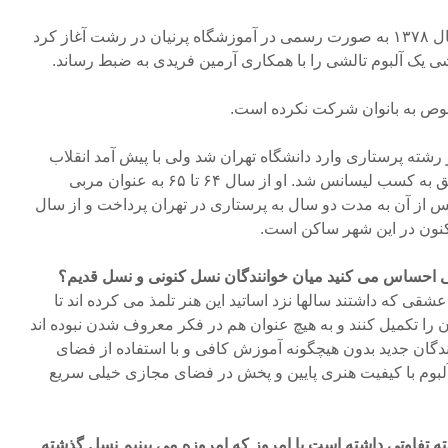
وی تدریس ردیف آوازی را از سال ۱۳۷۸ به صورت رسمی در آموزشگاه پرنیان در رشت آغاز کرد
یک آلبوم تالشی را با همکاری آرمین فریدی به ضبط رساند.
صوص به بانوان شرکت نکرده است.
 بیابانگرد در سال ۱۳۵۷ در رشته پرستاری وارد دانشگاه تهران شد ولی با پیش آمد انقلاب
فرهنگی، پس از هفت سال موفق به کسب لیسانس شد. او از سال ۶۴ تا ۶۵ به عنوان مربی
 از آن به مدت دو سال به پرستاری در تهران پرداخت و از سال
تی احساس می کنید میان خوانندگان نسل کنونی و نسل قدیم؟
شقی که داشتند سالها نزد اساتید این هنر تلمذ می کرده اند تا
ن را تکمیل کنند و به هیچ عنوان هم در فکر معروف شدن نبوده اند
نندگان جدید بدون هیچگونه آموزش کافی و با استفاده از فضای
آلبوم با کیفیت هنری پایین و پخش در فضای مجازی خیلی سریع
ه تفاوتی داشته است با امروز که امروزه می بینیم نسل گذشته