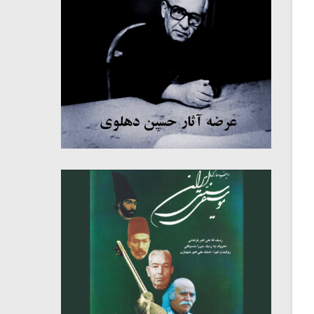
میکلوش روژا
موریس ژار