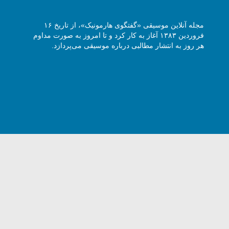
مجله آنلاین موسیقی «گفتگوی هارمونیک»، از تاریخ ۱۶
فروردین ۱۳۸۳ آغاز به کار کرد و تا امروز به صورت مداوم
هر روز به انتشار مطالبی درباره موسیقی می‌پردازد.
وی هارمونیک با ذکر نام و آدرس سایت مجاز است -
5 Harmony Talk, All rights reserved.