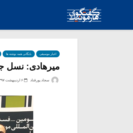
اخبار موسیقی
بایگانی همه نوشته ها
میرهادی: نسل جد
سجاد پورقناد
۶ اردیبهشت ۱۳۹۷