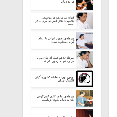
فرزند زمان
کیوان میرهادی: در موسیقی
کلاسیک اخلاق اشرافی گری حاکم
است
میرهادی: فیوژن ایرانی با عوام
گرایی مخلوط شده!
میرهادی: هم قبیله ای های من با
من وحشیانه برخورد کردند
دومین دوره مسابقه کشوری گیتار
کلاسیک تهران
میرهادی: ما هر کاری کنیم گوش
مان به دنبال ملودی زیباست