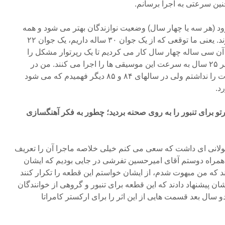
نین سرعتی به اجرا برسانم.
ود (هر سه یا چهار سال) وضعیت نوازندگان بهتر می شود و همه
خوب و آپگرید شده دیده می شوند. یعنی ما توقعی که از یک جوان ۳۰ ساله داریم، یک جوان ۲۲
ا آن سی ساله چهار سال کار می کردیم تا یک رپرتوار مشکل را
اجرا کنیم ولی حالا جوان های زیر ۲۵ سال به سرعت این موسیقی ها را اجرا می کنند. من در
سال ۸۲ جرات اجرای این قطعات را نداشتم ولی در سالهای ۸۴ و ۸۵ دیگر فهمیدم که می شود
د.
تو برای تنبور را به روی صحنه بردید؛ چطور به فکر آهنگسازی
لانی ای داشت که سعی می کنم خیلی خلاصه ماجرا آن را تعریف
 شبی به همراه دوستم آقای امیرحسین تفرشی در جایی بودیم که ایشان
ند که من مبهوت شدم، از ایشان خواستم این قطعه را تکرار کنند
ایشان پیشنهاد دادند که این قطعه برای تنبور و گروهی از خوانندگان
و سال بعد قسمت هایی از این اثر را برای ارکستر کامراتا