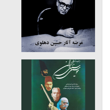
میکلوش روژا
موریس ژار