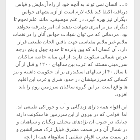
شیش و نیم»
موسیقی فی
«…. انسان نمی تواند به آنچه خود از راه آزمایش و قیاس
برگزار می 
دریافته اکتفا کند بلکه لازم است از آزمایشهای حواس
دیگران نیز بهره گیرد. در علم موسیقی، مانند علم نجوم تا
اگر نمی توانی
سکانسی به 
مشهورترین باشی،
موسیقی فیلم 
دیگران نیز بر امری شهادت ندهند آن امر پذیرفته نخواهد
بدنام ترین باش
بود. مردمانی که می توان شهادت حواس آنان را در نغمات
ملایم غیر ملایم مقیاسی جهت یافتن الحان طبیعی قرار
دارد، آن کسان اند که بین پانزده تا حدود چهل و پنج درجه
عرض شمالی سکونت دارند. از این میانه خاصه ساکنان
سرزمینی هستند که عرب بین سالهای ۱۲۰۰ و قبل از آن
تا سال ۴۰ از سالهای اسکندری بر آن حکومت داشته و نیز
کسانی که سرزمینشان در حدود شرق و غرب این اقلیم
ها واقع است. بر این گروه ساکنان سرزمین روم را باید
افزود.
این اقوام همه دارای زندگانی و آب و خوراکی طبیعی اند.
اما اقوامی که در بیرون از این سرزمین ها سکونت دارند
چنانکه در جنوب آن نژادهای مختلف زنگیان و سپاهیان و
در شمال آن و در سمت مشرق قبایل ترک صحرانشین و
در سمت مغرب اقوام صقلبی (اسلاوها)، همه از آنچه