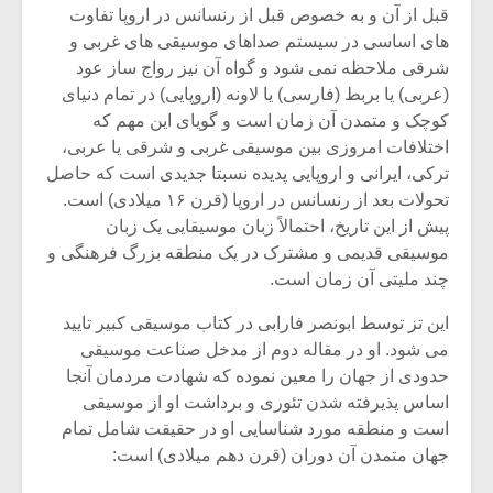
قبل از آن و به خصوص قبل از رنسانس در اروپا تفاوت
های اساسی در سیستم صداهای موسیقی های غربی و
شرقی ملاحظه نمی شود و گواه آن نیز رواج ساز عود
(عربی) یا بربط (فارسی) یا لاونه (اروپایی) در تمام دنیای
کوچک و متمدن آن زمان است و گویای این مهم که
اختلافات امروزی بین موسیقی غربی و شرقی یا عربی،
ترکی، ایرانی و اروپایی پدیده نسبتا جدیدی است که حاصل
تحولات بعد از رنسانس در اروپا (قرن ۱۶ میلادی) است.
پیش از این تاریخ، احتمالاً زبان موسیقایی یک زبان
موسیقی قدیمی و مشترک در یک منطقه بزرگ فرهنگی و
چند ملیتی آن زمان است.
این تز توسط ابونصر فارابی در کتاب موسیقی کبیر تایید
میکلوش روژا
موریس ژار
می شود. او در مقاله دوم از مدخل صناعت موسیقی
حدودی از جهان را معین نموده که شهادت مردمان آنجا
اساس پذیرفته شدن تئوری و برداشت او از موسیقی
است و منطقه مورد شناسایی او در حقیقت شامل تمام
یادداشتی بر موسیقی
دوره آموزش
جهان متمدن آن دوران (قرن دهم میلادی) است:
متن فیلم «متری
موسیقی بر