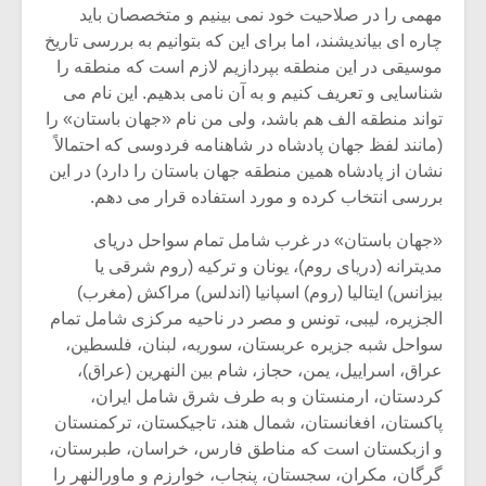
مهمی را در صلاحیت خود نمی بینیم و متخصصان باید
چاره ای بیاندیشند، اما برای این که بتوانیم به بررسی تاریخ
موسیقی در این منطقه بپردازیم لازم است که منطقه را
شناسایی و تعریف کنیم و به آن نامی بدهیم. این نام می
تواند منطقه الف هم باشد، ولی من نام «جهان باستان» را
(مانند لفظ جهان پادشاه در شاهنامه فردوسی که احتمالاً
نشان از پادشاه همین منطقه جهان باستان را دارد) در این
بررسی انتخاب کرده و مورد استفاده قرار می دهم.
«جهان باستان» در غرب شامل تمام سواحل دریای
مدیترانه (دریای روم)، یونان و ترکیه (روم شرقی یا
بیزانس) ایتالیا (روم) اسپانیا (اندلس) مراکش (مغرب)
الجزیره، لیبی، تونس و مصر در ناحیه مرکزی شامل تمام
میکلوش روژا
موریس ژار
سواحل شبه جزیره عربستان، سوریه، لبنان، فلسطین،
عراق، اسراییل، یمن، حجاز، شام بین النهرین (عراق)،
کردستان، ارمنستان و به طرف شرق شامل ایران،
پاکستان، افغانستان، شمال هند، تاجیکستان، ترکمنستان
یادداشتی بر موسیقی
دوره آموزش
و ازبکستان است که مناطق فارس، خراسان، طبرستان،
متن فیلم «متری
موسیقی بر
گرگان، مکران، سجستان، پنجاب، خوارزم و ماورالنهر را