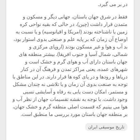
شیش و نیم»
موسیقی فی
در بر می گیرد.
برگزار می 
فقط در شرق جهان باستان، جهانی دیگر و مسکون و
اگر نمی توانی
سکانسی به 
متمدن قرار داشت (چین)، در حالی که بقیه نواحی کره
مشهورترین باشی،
موسیقی فیلم 
زمین یا ناشناخته بودند (امریکا و اقیانوسیه) و یا نسبت به
بدنام ترین باش
اوضاع آن زمان که بر پایه علم و صنعتی بدوی استوار بود،
بد آب و هوا و غیر مسکون بودند (اروپای مرکزی و
شمالی، شمال آسیا و جنوب افریقا). بیشتر منطقه های
جهان باستان دارای آب و هوای گرم و خشک است و
شهرهای عمده، یعنی مراکز تمدن و فرهنگ آن در کنار
دریاها و رودها و در پای کوه ها قرار دارند. در این مناطق با
توجه به صنعت بدوی آن زمان و یا تلاشی نه چندان مشکل
و مستمر، امکان دست یابی به رفاه و آسایشی نسبی
وجود داشت. با توجه به نقشه تقسیمات جهان از نظر آب و
هوا می بینیم که قسمت اصلی منطقه گرم و خشک جهان،
بر منطقه جهان باستان مورد بررسی ما منطبق است.
تاریخ موسیقی ایران