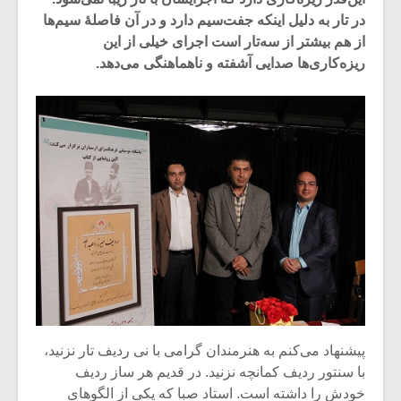
در تار به دلیل اینکه جفت‌سیم دارد و در آن فاصلۀ سیم‌ها
از هم بیشتر از سه‌تار است اجرای خیلی از این
ریزه‌کاری‌ها صدایی آشفته و ناهماهنگی می‌دهد.
میکلوش روژا
موریس ژار
پیشنهاد می‌کنم به هنرمندان گرامی با نی ردیف تار نزنید،
یادداشتی بر موسیقی
دوره آموزش
با سنتور ردیف کمانچه نزنید. در قدیم هر ساز ردیف
متن فیلم «متری
موسیقی بر
خودش را داشته است. استاد صبا که یکی از الگوهای