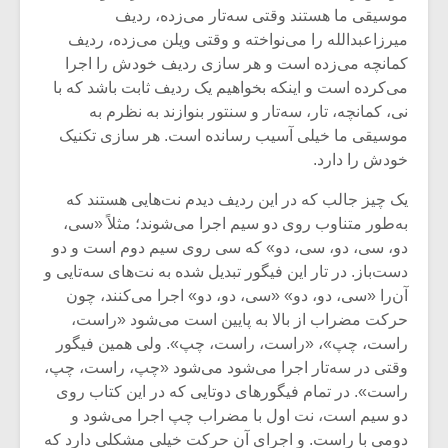
شیش و نیم»
موسیقی فی
موسیقی ما هستند وقتی سه‌تار می‌زده، ردیف
برگزار می 
میرزاعبدالله را می‌نواخته و وقتی ویلن می‌زده، ردیف
اگر نمی توانی
سکانسی به 
کمانچه می‌زده است و هر سازی ردیف خودش را اجرا
مشهورترین باشی،
موسیقی فیلم 
می‌کرده است و اینکه بخواهیم یک ردیف ثابت باشد که با
بدنام ترین باش
نی، کمانچه، تار، سه‌تار و سنتور بنوازند به نظرم به
موسیقی ما خیلی آسیب رسانده است. هر سازی تکنیک
خودش را دارد.
یک چیز جالب که در این ردیف دیدم نت‌هایی هستند که
به‌طور متناوب روی دو سیم اجرا می‌شوند؛ مثلاً «سی،
دو، سی، دو، سی، دو» که سی روی سیم دوم است و دو
دست‌باز. در تار این فیگور تبدیل شده به نت‌های سه‌تایی و
آن‌را «سی، دو، دو» «سی،‌ دو، دو» اجرا می‌کنند، چون
حرکت مضراب از بالا به پایین است می‌شود «راست،
راست، چپ»،‌ «راست‌، راست، چپ». ولی همین فیگور
وقتی در سه‌تار اجرا می‌شود می‌شود «چپ، راست، چپ،
راست». در تمام فیگورهای دوتایی که در این کتاب روی
دو سیم است، نت اول با مضراب چپ اجرا می‌شود و
دومی با راست. و اجرای آن حرکت خیلی مشکلی دارد که