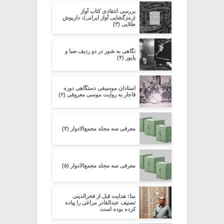
بررسی انتقادی کتاب آواز
(رمزگشایی آواز ایرانی)، داریوش
طلایی (۳)
نگاهی به شور در دو ردیف صبا و
پایور (۴)
استادان موسیقی دستگاهی دوره
قاجار به روایت موسی معروفی (۲)
معرفی سه مجلد مجمع‌الادوار (۴)
معرفی سه مجلد مجمع‌الادوار (۵)
منا: هدایت قبل از فخرالدینی
تصنیف عبدالقادر مراغی را پیاده
کرده بوده است