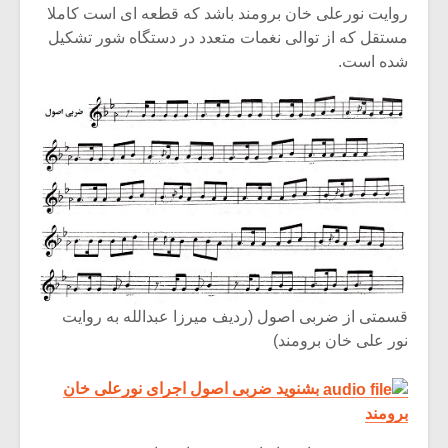
روایت نورعلی خان برومند باشد که قطعه ای است کاملا
مستقل که از توالی نغمات متعدد در دستگاه شور تشکیل
شده است.
میکلوش روژا
موریس ژار
قسمتی از ضربی اصول (ردیف میرزا عبدالله به روایت
نور علی خان برومند)
بشنوید ضربی اصول اجرای نورعلی خان
یادداشتی بر موسیقی
دوره آموزش
برومند
متن فیلم «متری
موسیقی بر