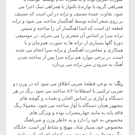
همراهی گروه یا نوازندۀ تکنواز با همراهی تنبک اجرا می
شود. تفاوت عمدۀ تصنیف و ترانه در این است که تصنیف
بر روی شعر آماده توسط آهنگساز ساخته می شود و ترانه
قطعه ای است که ابتدا اهنگساز آن را ساخته و سپس
ترانه سرا بر اساس آن شعری را می سراید. در موسیقی
دورۀ گلها بسیاری از ترانه ها به صورت همزمان و با
همکاری و معاشرت آهنگساز و ترانه سرا انجام می شده
است. در برخی موارد هم ترانه سرا پس از ساخته شدن
آهنگ به سرودن متن ترانه می پردازد.
رنگ:
به نوعی قطعۀ ضربی اطلاق می شود که در وزن دو
ضربی ترکیبی یا اصطلاحا ۸/۶ ساخته می شود. رنگ در هر
دستگاه و آوازی بر اساس الحان و نغمات و گوشه های
مشهور همان دستگاه یا آواز ساخته می شود، معمولا رنگ
فاقد پایه به مانند چهارمضراب بوده و ویژگی های
مخصوص به خود را دارد و به خاطر وزن و ضرباهنگ
مخصوص خود بسیار شاد، مهیج و نشاط آور است. جایگاه
رنگ معمولا پس از تصنیف و در انتهای اجرای یک برنامۀ