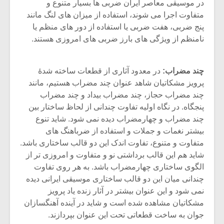
شیش و نیم»
موسیقی فی
در موسیقی معاصر ایران ضربی ها بسیار متنوع و
برگزار می 
متفاوت اجرا می شوند، استفاده از میزان های لنگ مانند
پنج ضربی، هفت ضربی یا استفاده از دور های منظم یا
اگر نمی توانی
سکانسی به 
نامنظم از ویژگی های بارز ضربی های امروزی هستند.
مشهورترین باشی،
موسیقی فیلم 
بدنام ترین باش
چند مضراب:
در معدود آثاری از قطعات ساخته شدۀ
پرویز مشکاتیان شاهد عنوان چند مضراب هستیم، مانند
چند مضراب حجاز، چند مضراب بیداد و چند مضراب
پنجگاه. در نگاه اولیه تفاوت چندانی از لحاظ ساختار بین
چند مضراب و چهارمضراب دیده نمی شود. شاید تنوع
بیشتر نغمات و جملات و استفاده از ضرباهنگ های
متفاوت و متنوع، تفاوت اندک این دو قالب ساختاری باشد.
شاید هم این قالب برداشتی نو و متفاوت و امروزی تر از
الگوی ساختاری چهارمضراب باشد. به هر روی تفاوت
چندانی میان این دو قالب ساختاری موسیقی ایرانی دیده
نمی شود و این عنوان بیشتر در آثار زنده یاد پرویز
مشکاتیان مشاهده شده است و شاید در آینده آهنگسازان
جوان به ساخت قطعاتی تحت این عنوان بپردازند.