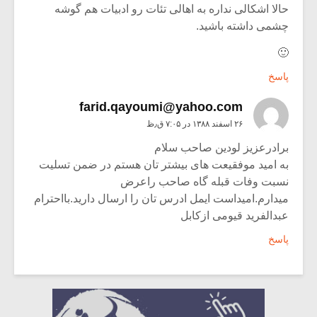
حالا اشکالی نداره به اهالی تئات رو ادبیات هم گوشه
چشمی داشته باشید.
🙂
پاسخ
farid.qayoumi@yahoo.com
۲۶ اسفند ۱۳۸۸ در ۷:۰۵ ق٫ظ
برادرعزیز لودین صاحب سلام
به امید موفقیعت های بیشتر تان هستم در ضمن تسلیت
نسبت وفات قبله گاه صاحب راعرض
میدارم.امیداست ایمل ادرس تان را ارسال دارید.بااحترام
عبدالفرید قیومی ازکابل
پاسخ