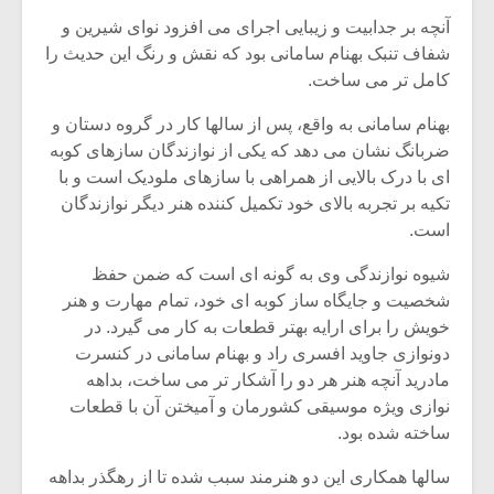
شیش و نیم»
موسیقی فی
برگزار می 
آنچه بر جدابیت و زیبایی اجرای می افزود نوای شیرین و
شفاف تنبک بهنام سامانی بود که نقش و رنگ این حدیث را
اگر نمی توانی
سکانسی به 
کامل تر می ساخت.
مشهورترین باشی،
موسیقی فیلم 
بدنام ترین باش
بهنام سامانی به واقع، پس از سالها کار در گروه دستان و
ضربانگ نشان می دهد که یکی از نوازندگان سازهای کوبه
ای با درک بالایی از همراهی با سازهای ملودیک است و با
تکیه بر تجربه بالای خود تکمیل کننده هنر دیگر نوازندگان
است.
شیوه نوازندگی وی به گونه ای است که ضمن حفظ
شخصیت و جایگاه ساز کوبه ای خود، تمام مهارت و هنر
خویش را برای ارایه بهتر قطعات به کار می گیرد. در
دونوازی جاوید افسری راد و بهنام سامانی در کنسرت
مادرید آنچه هنر هر دو را آشکار تر می ساخت، بداهه
نوازی ویژه موسیقی کشورمان و آمیختن آن با قطعات
ساخته شده بود.
سالها همکاری این دو هنرمند سبب شده تا از رهگذر بداهه