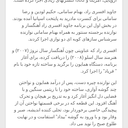
اروپایی، آمریکا و کانادا کنسرتهای زیادی اجرا کرده است.
جاوید افسری راد، بهنام سامانی، حکیم لودین و رضا
سامانی برای کنسرت مادرید به پایتخت اسپانیا آمده بودند.
در بخش اول این برنامه جاوید افسری راد آهنگساز و
نوازنده برجسته سنتور به همراه بهنام سامانی نوازنده
سرشناس سازهای کوبه ای دو نوازی اجرا کردند.
افسری راد که عناوینی چون آهنگساز سال نروژ (۲۰۰۷) و
هنرمند سال اسلو (۲۰۰۸) را دریافت کرده، برای آغاز
برنامه، دستگاه همایون را برگزید و ساخته تازه خود با نام
” فریاد” را اجرا کرد.
این نوازنده چیره دست، پس از درآمد همایون و نواختن
میکلوش روژا
موریس ژار
چند گوشه آوازی، ساخته خود را با ریتمی سنگین و با
فضایی دل انگیز آغاز کرد و به تدریج بر هیچان و تحرک
آهنگ افزود. این قطعه که در برخی قسمتها نواختن آن از
پیچیدگی خاصی برخوردار بود، تجلی کننده اندیشه، صبر و
وقار بود و با ورود به گوشه “بیداد” استقامت و در نهایت
یادداشتی بر موسیقی
دوره آموزش
متن فیلم «متری
موسیقی بر
طلوع صبح را نوید می داد.