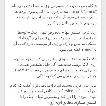
هنگام تعریف ریتم در موسیقی جز به اصطلاح مهمی بنام
“swing” یا “swinging” برخورد می کنیم. بدون توجه به
سبک موسیقی سوئینگ، نکته مهم در اجرای یک قطعه
موسیقی جز تغییر دادن و یا کم و
زیاد کردن کشش نتها – بخصوص نتهای چنگ – توسط
نوازنده است. این پیچ و تاب دادن نت های چنگ کاملآ
بستگی به حس و درک نوازنده از موسیقی دارد که به آن
swinging گفته می شود.
دقت کنید برخلاف ملودی و هارمونی که با توجه به آنچه
روی کاغذ نوشته شده بسادگی قابل تشخیص هست،
تغییراتی که نوازنده برای بوجود آوردن فضا یا “Groove”
میکلوش روژا
موریس ژار
جز در موسیقی اعمال می کند، بسادگی
قابل بیان کردن نیست. اما براحتی می توان گفت که کدام
اجرا حالت “swinging” ندارد. کافی است نوازنده عین
نتهای ملودی را اجرا کند و بخصوص نتهای چنگ را با
یادداشتی بر موسیقی
دوره آموزش
متن فیلم «متری
موسیقی بر
کشش مساوی مطابق آنچه روی