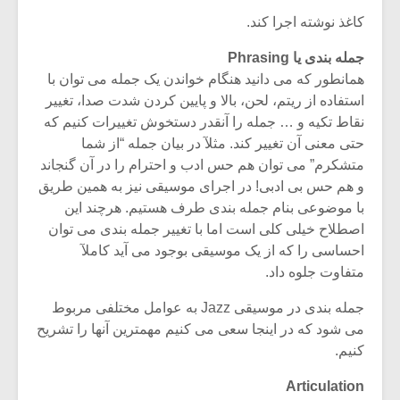
شیش و نیم»
موسیقی فی
برگزار می 
کاغذ نوشته اجرا کند.
اگر نمی توانی
سکانسی به 
جمله بندی یا Phrasing
مشهورترین باشی،
موسیقی فیلم 
همانطور که می دانید هنگام خواندن یک جمله می توان با
بدنام ترین باش
استفاده از ریتم، لحن، بالا و پایین کردن شدت صدا، تغییر
نقاط تکیه و … جمله را آنقدر دستخوش تغییرات کنیم که
حتی معنی آن تغییر کند. مثلآ در بیان جمله “از شما
متشکرم” می توان هم حس ادب و احترام را در آن گنجاند
و هم حس بی ادبی! در اجرای موسیقی نیز به همین طریق
با موضوعی بنام جمله بندی طرف هستیم. هرچند این
اصطلاح خیلی کلی است اما با تغییر جمله بندی می توان
احساسی را که از یک موسیقی بوجود می آید کاملآ
متفاوت جلوه داد.
جمله بندی در موسیقی Jazz به عوامل مختلفی مربوط
می شود که در اینجا سعی می کنیم مهمترین آنها را تشریح
کنیم.
Articulation