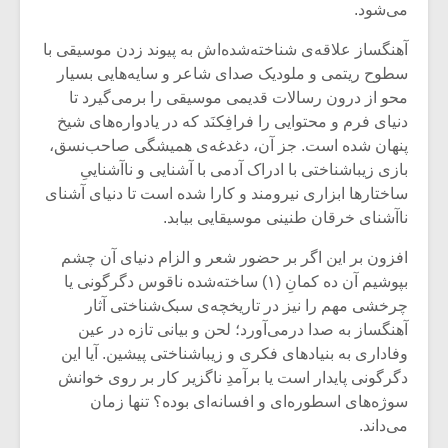
شیش و نیم»
موسیقی فی
می‌شود.
برگزار می 
آهنگساز علاقه‌ی شناخته‌شده‌اش به پیوند زدن موسیقی با
اگر نمی توانی
سکانسی به 
سطوح ریتمی و ملودیک صدای شاعر و سایه‌هایی بسیار
مشهورترین باشی،
موسیقی فیلم 
محو از درون رسالات قدیمی موسیقی را برمی‌گیرد تا
بدنام ترین باش
دنیای فرم و محتوایی را فرافِکنَد که در یادواره‌های شیخ
پنهان شده است. جز آن، دغدغه‌ی همیشگی صاحب‌نسق،
بازی زیباشناختی با ادراک آدمی با آشنایی و ناآشناییِ
ساختارها ابزاری نیرومند و کارا شده است تا دنیای آشنای
ناآشنای خرقان طنینی موسیقایی بیابد.
افزون بر این اگر بر حضور شعر و الزام دنیای آن چشم
بپوشیم آن ده کمانِ (۱) ساخته‌شده ناقوس دگرگونی یا
چرخشی مهم را نیز در تاریخچه‌ی سبک‌شناختی آثار
آهنگساز به صدا درمی‌آورد؛ لحن و بیانی تازه در عین
وفاداری به بنیادهای فکری و زیباشناختی پیشین. آیا این
دگرگونی پایدار است یا برآمدِ ناگزیر کار بر روی خوانش
سوژه‌های اسطوره‌ای و افسانه‌ای بوده؟ تنها زمان
می‌داند.