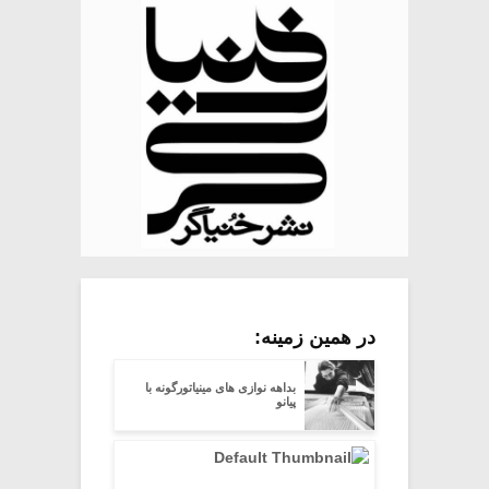
در همین زمینه:
بداهه نوازى هاى مینیاتورگونه با
پیانو