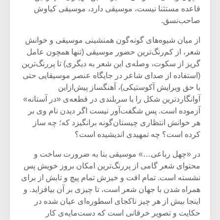
قاعده مستثنا نیست، موسیقی دارد، موسیقی کیاوش
صاحب‌نسق.
از میان شیوه‌های گونه‌گون همنشینی موسیقی و خوانش
شعر، از کم‌رنگ‌ترین حضور موسیقی (تنها همچون عامل
گریز از سکوت، وصله‌ی این شعر به دیگری) تا پررنگ‌ترین
(استفاده از صدای شاعر در جایگاه عنصر موسیقایی حتی
با حق ویرایش آکوستیکی)، آهنگساز پیش‌ازاین
آوانگاردترین شکل را با سربلندی در قطعه‌ی «در آستانه»
آزموده است. پس شگفت‌آور نیست اگر دیدن نام وی بر
هر خوانش انتظاری چیستان‌گونه برانگیزد که؛ چه ساز
کرده است؟ چه تمهیدی اندیشیده است؟
میکلوش روژا
موریس ژار
در «چهل رباعی…» موسیقی بنا به ضرورت ساخت و
محتوای شعر گامی از پررنگ‌ترین امکان بروز خویش پس
نشسته است. تمام افت و خیزش تمام پیچ و تابش از برای
همراه شدن با جهان شعر است، تا چیزی بر آن بیافزاید. و
اینجا بیش از هر چیز ناکجای اسطوره‌ای عیان شده در
یادداشتی بر موسیقی
دوره آموزش
متن فیلم «متری
موسیقی بر
حکایت و تصویر خرقانی است که دست‌مایه‌ی کار