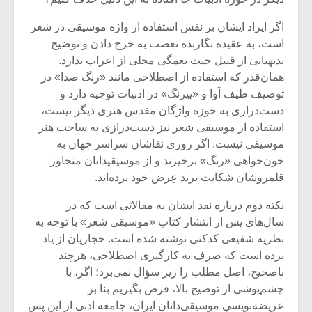
اگر ایراد ایشان بر نفس استفاده از واژه موسیقی در شعر
است، به عقیده نگارنده تعصب به خرج دادن و توضیح
بدیهیاتی از قبیل حیث نغمگی محلی از اعراب ندارد.
همان‌قدر که استفاده از اصطلاحی مانند «رنگ صدا» در
توصیف طیف آوا و «پیرنگ» در ادبیات توجیه دارد و
دست‌درازی به حوزه واژگان مقدس هنری دیگر نیست،
استفاده از موسیقی شعر نیز دست‌درازی به ساحت هنر
موسیقی نیست. اگر روزی نقاشان سراسر جهان به
خون‌خواهی «رنگ» برخیزند و از موسیقیدانان متجاوز
قلمروشان شکایت برند عِرض خود برده‌اند.
نکته دوم درباره نقد ایشان به مقالاتی است که در
سال‌های پس از انتشار کتاب «موسیقی شعر» با توجه به
نظریه شفیعی کدکنی نوشته شده است. حجاریان از یاد
برده است که صرف به کارگیری اصطلاحی، هرچند
ناصحیح، اصل مطلب را زیر سؤال نمی‌برد؛ اگر، با
چشم‌پوشی از توضیح بالا، فرض بگیریم بنا بر
عریضه‌نویسیِ موسیقی‌دانان ایران، جامعه ادبی از این پس