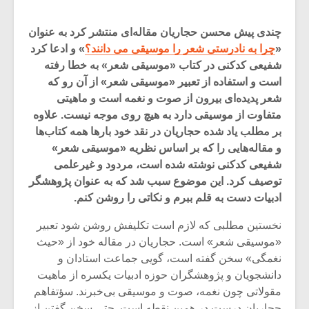
چندی پیش محسن حجاریان مقاله‌ای منتشر کرد به عنوان
«
چرا به نادرستی شعر را موسیقی می دانند؟
» و ادعا کرد
شفیعی کدکنی در کتاب «موسیقی شعر» به خطا رفته
است و استفاده از تعبیر «موسیقی شعر» از آن رو که
شعر پدیده‌ای بیرون از صوت و نغمه است و ماهیتی
متفاوت از موسیقی دارد به هیچ روی موجه نیست. علاوه
بر مطلب یاد شده حجاریان در نقد خود بارها همه کتاب‌ها
و مقاله‌هایی را که بر اساس نظریه «موسیقی شعر»
شفیعی کدکنی نوشته شده است، مردود و غیرعلمی
توصیف کرد. این موضوع سبب شد که به عنوان پژوهشگر
ادبیات دست به قلم ببرم و نکاتی را روشن کنم.
میکلوش روژا
موریس ژار
نخستین مطلبی که لازم است تکلیفش روشن شود تعبیر
«موسیقی شعر» است. حجاریان در مقاله خود از «حیث
نغمگی» سخن گفته است، گویی جماعت استادان و
دانشجویان و پژوهشگران حوزه ادبیات یکسره از ماهیت
یادداشتی بر موسیقی
دوره آموزش
مقولاتی چون نغمه، صوت و موسیقی بی‌خبرند. سؤتفاهم
متن فیلم «متری
موسیقی بر
حجاریان درست در همین نقطه است. حتی سخن گفتن از