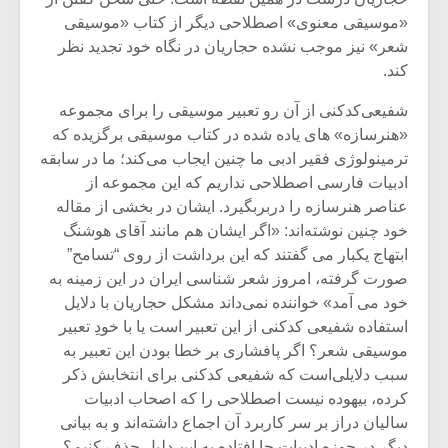
شیش و نیم»
موسیقی فی
«موسیقی معنوی» اصطلاحی دیگر از کتاب «موسیقی
برگزار می 
شعر» نیز موجب نشده حجاریان در نگاه خود تجدید نظر
اگر نمی توانی
سکانسی به 
کند.
مشهورترین باشی،
موسیقی فیلم 
بدنام ترین باش
شفیعی‌کدکنی از آن رو تعبیر موسیقی را برای مجموعه
«هنرسازه‌» های یاده شده در کتاب موسیقی برگزیده که
ترمینولوژی فقیر ادبی ما چنین ایجاب می‌کند؛ ما در سابقه
ادبیات فارسی اصطلاحی نداریم که این مجموعه از
عناصر هنرسازه را دربربگیرد. ایشان در بخشی از مقاله
خود چنین نوشته‌اند: «اگر ایشان هم مانند آقای هوشنگ
ابتهاج یکبار می گفتند که این برداشت از روی “تسامح”
صورت گرفته، امروز شعر شناسی ایران در این زمینه به
خود می آمد» خواننده نمی‌داند مشکل حجاریان با دلایل
استفاده شفیعی کدکنی از این تعبیر است یا با خودِ تعبیر
موسیقی شعر؟ اگر پافشاری بر خطا بودن این تعبیر به
سبب دلایلی‌است که شفیعی کدکنی برای انتخابش ذکر
کرده، بیهوده نیست اصطلاحی را که اصحاب ادبیات
سالیان دراز بر سر کاربرد آن اجماع داشته‌اند و به بیانی
دیگر در حوزه ادبیات جا افتاده به این دلیل حذف کنیم؟