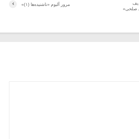
یف
مرور آلبوم «ناشنیده‌ها (۱)»
ی صلحی»