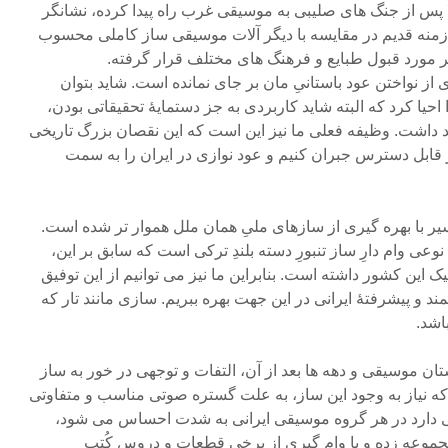
ا پس از جنگ های صلیبی به موسیقی غرب راه پیدا کرده، نشانگر
زمنه قدیم در مقایسه با دیگر آلات موسیقی ساز کاملی محسوب
مورد قبول طبایع و فرهنگ های مختلف قرار گرفته.
 از نواختن عود باستانیِ مان بر جای نمانده است. شاید بتوان
احیا کرد که البته شاید کاربردی به جز دستمایۀ تحقیقاتی بودن،
د داشت. وظیفه فعلی ما نیز این است که این نقصان بزرگ تاریخی
ر قابل دسترس جبران کنیم و عود نوازی در ایران را به سمت
ر با بهره گیری از سازهای ملیِ همان ملل هموار تر شده است.
نوعی وام دارِ ساز تنبورِ دسته بلندِ ترکی است که سابق بر این،
این کشور داشته است. بنابراین ما نیز می توانیم از این توفیق
ند و پیشرفتۀ ایرانی در این جهت بهره ببریم. سازی مانند تار که
اشد.
ن موسیقی و دهه ها بعد از آن، التفات و توجهی در خور به ساز
 که نیاز به وجود این ساز، به علت گستره صوتی مناسب و متفاوتی
ی دارد در هر گروه موسیقی ایرانی به شدت احساس می شود،
جموعه زده و با وام گیری از برخی قطعات و دروسِ کُتب