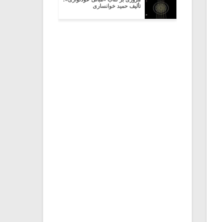
تألیف حمید خوانساری