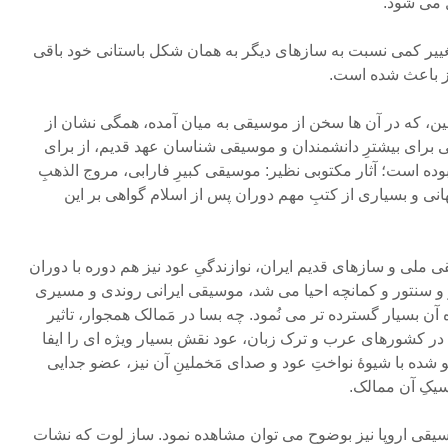
ل می شود.
غییر کمی نسبت به سازهای دیگر به همان شکل باستانی خود باقی
نیز باعث شده است.
یشین، که در آن ها سخن از موسیقی به میان آمده، همگی نشان از
ی برای بیشترِ دانشمندان و موسیقی شناسان عهد قدیم، از برای
وده است؛ آثار مکتوبی نظیر: موسیقی کبیرِ فارابی، مروج الذهبِ
انی و بسیاری از کتبِ مهم دوران پس از اسلام گواهی بر این
 ملی و سازهای قدیم ایران، نوازندگیِ عود نیز هم دوره با دوران
ار و سنتور و کمانچه احیا می شد، موسیقی ایرانی روندی و مسیری
 بسیار گسترده تر می نُمود. چه بسا در مَمالک همجوار، تاثیر
 در کشورهای عرب و ترک زبان، عود نقش بسیار ویژه ای را ایفا
 شده با شیوۀ نواختِ عود و صدای مَخملینِ آن نیز، عضو جدایی
سیکِ آن ممالک.
موسیقی اروپا نیز بوضوح می توان مشاهده نمود. ساز لوت که نشات