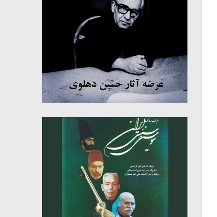
میکلوش روژا
موریس ژار