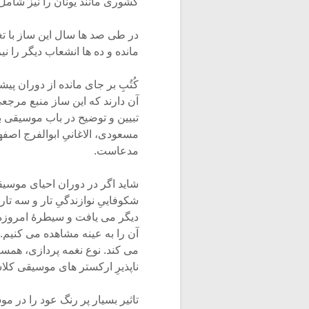
کشوری مانند یونان را نیز شام
در طی صد ها سال این ساز با ت
مانده و ده ها انشعاب دیگر را 
کُتُبِ بر جای مانده از دوران پ
آن دارند که این ساز منبع مرجع
تبیین و توضیح در باب موسیقی ب
مسعودی، الاغانیِ ابوالفرج اصفه
مدعاست.
شاید اگر در دوران احیای موسیقی
شکوفاییِ نوازندگیِ تار و سه ت
دیگر می یافت و سیطرۀ امروزه آن
آن را به عینه مشاهده می کنیم.
می کند. نوع نغمه پردازی، همسو
ناپذیرِ ارکستر های موسیقی کلا
تاثیر بسیار پر رنگ عود را در 