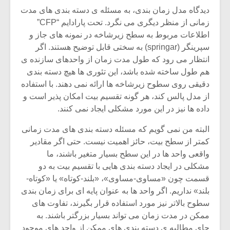
دیدگاه مدل زمان بندی، به مسئله ی دسته بندی های مدت
زمانی از منظر دیگری می نگرد. تحت پارادایم “CFP”
اطلاعات مربوط به سطح زیرشاخه در نمونه های جاز و
سپرینگر (springar) به سختی قابل توضیح هستند. اگر
انتظار می رود که طول مدت زمان از واحدهای سازنده ی
هم طول ساخته شده باشد، این تئوری ها هیچ دسته بندی
دقیقی روی سطوح زیرشاخه ها ارائه نمی دهند. با استفاده
از مدل پالس کند، هر گونه تقسیم بیت امکان پذیر است و
داده ها نیز در این مورد مشکلی ایجاد نمی کنند.
البته من نمی گویم که مسئله دسته بندی های مدت زمانی
کمتر از سطح بیت، حائز اهمیت نیست. حتی اگر مقادیر
واقعی واحد ها در این سطح بسیار متغیر باشند، ما
میکلوش روژا
موریس ژار
مشکلی در ایجاد دسته بندی هایی با تقسیم بیت به دو
قسمت چون «مساوی-مساوی»، «بلند-کوتاه» یا «کوتاه-
بلند» نداریم. اگر واحد ها به عنوان پایه ای برای زمان بندی
سطوح بالاتر نیز مورد استفاده قرار بگیرند، تفاوت های
یادداشتی بر موسیقی
دوره آموزش
ممکن در مدت زمان می تواند بسیار بزرگتر باشند. به
متن فیلم «متری
موسیقی بر
جای مطالبه ی دسته بندی های ممکن از واحد های موجود