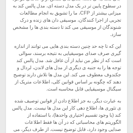
شیش و نیم»
موسیقی فی
در سطوح پایین تر در یک مدل دسته ای، مدل پالس کند به
برگزار می 
میزانی بیشتر از CFP، ما را تشویق به انجام مطالعات
اگر نمی توانی
سکانسی به 
تجربی از اجرا کنندگان، موسیقی دان های زنده و درک
مشهورترین باشی،
موسیقی فیلم 
شنوندگان از موسیقی می کند تا دسته بندی ها را مشخص
بدنام ترین باش
سازد.
این که تا چه حد چنین دسته بندی هایی می توانند از اندازه
گیری صرف صدای موسیقیایی به نتیجه برسند، سوالی
است که از نظر من نباید از آن غافل شد. مدل پالس کند
توجه ها را به جنبه ی دیگری از مدل های لاندن، لردال و
جکندوف معطوف می کند. این مدل ها تلاش دارند توضیح
دهند که چگونه بر اساس قوانین کلی، اطلاعات متریک از
سیگنال موسیقیایی قابل محاسبه است.
به عبارت دیگر، به جز اطلاع دادن از قوانین توصیف شده
ی تئوری ها، اطلاع دهی کار این مدل ها نیست. مدل پالس
کند (با وجود تقسیم اختیاری واحدها)، با استفاده از
الگوریتم های محاسباتی که در آن ها فقط اطلاعات
صدایی وجود دارد، قابل توضیح نیست. از طرف دیگر، می