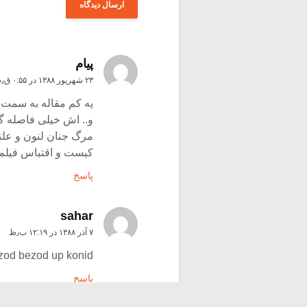
پیام
۲۳ شهریور ۱۳۸۸ در ۰:۵۵ ق٫ظ
یه کم مقاله به سمت 
و.. اش خیلی فاصله گ
مرگ جنان لنون و علتش
کیست و اقتباس فیلم 
پاسخ
sahar
۷ آذر ۱۳۸۸ در ۱۲:۱۹ ب٫ظ
 zod bezod up konid
پاسخ