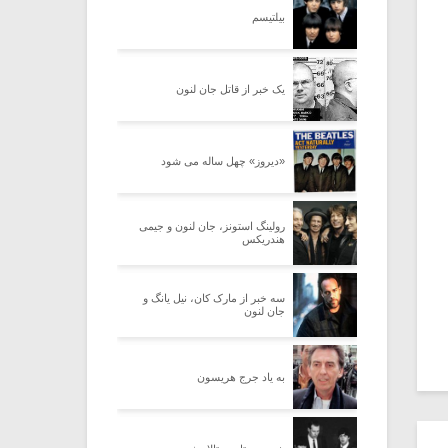
فقط تصور کن! (۴)
فقط تصور کن! (۵)