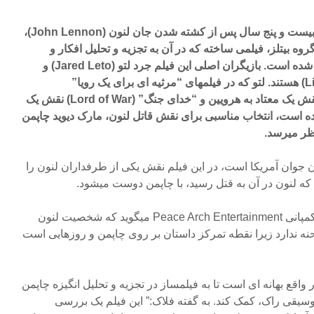
یک کمپانی فیلم سازی کانادایی بیست و پنج سال پس از کشته شدن جان لنون (John Lennon)،
ه بیتلز، فیلمی ساخته که در آن به تجزیه و تحلیل افکار و
حالات روانی قاتل لنون پرداخته شده است. بازیگران اصلی این فیلم جرد لتو (Jared Leto) و
لیندسی لوهان (Lindsay Lohan) هستند. لتو که در فیلمهای “مرثیه ای برای یک رویا”
(Requiem for a Dream) در نقش یک معتاد به هرویین و “خدای جنگ” (Lord of War) نقش یک
ه است، انتخاب مناسبی برای نقش قاتل لنون، مارک دیوید چاپمن
ن جوان آمریکا است، در این فیلم نقش یکی از طرفداران لنون را
که لنون در آن به قتل رسید، با چاپمن دوست میشود.
جان فلاک (John Flock)، مدیر کمپانی Peace Arch Entertainment میگوید که شخصیت لنون
ه ندارد زیرا نقطه تمرکز داستان بر روی چاپمن و روزهایی است
 واقع بهانه ای است تا به فیلمساز در تجزیه و تحلیل انگیزه چاپمن
یقی راک، کمک کند. به گفته فلاک:” این فیلم یک بررسی