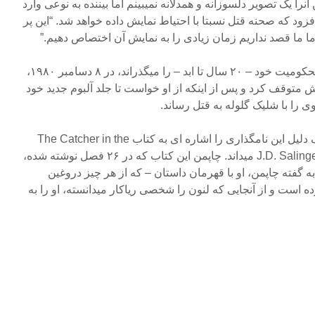
را یک تصویر دلسوزانه و همدلانه نمیبینم اما بیننده به نوعی وارد
ود که صحنه قتل نسبتا با احتیاط نمایش داده خواهد شد. “این پر
 ما قصد نداریم زمان زیادی را به نمایش آن اختصاص دهیم.”
چاپمن که در حال حاضر دوره محکومیت خود – ۲۰ سال تا ابد – را میگذراند، در ۸ دسامبر ۱۹۸۰،
نش متوقف کرد و پس از اینکه از او خواست تا جلد آلبوم جدید خود
نام فیلم “فصل ۲۷” است و فلاک دلیل این نامگذاری را اشاره ای به کتاب The Catcher in the
Rye، نوشته جی.دی. سالینجر J.D. Salinger میداند. چاپمن این کتاب که در ۲۶ فصل نوشته شده،
ه گفته چاپمن، او با قهرمان داستان – که از هر چیز دروغین
ه است و از آنجایی که لنون را شخصی ریاکار میدانسته، او را به