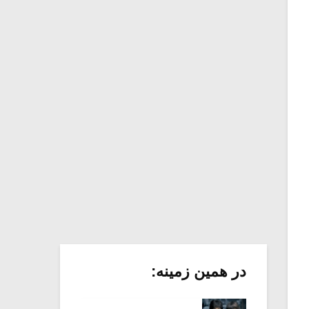
حراج یک جلد صفحه با امضای گروه
بیتلز
” Let It Be” اثر مک کارتنی (۱)
” Let It Be” اثر مک کارتنی (۲)
فقط تصور کن! (۱)
فقط تصور کن! (۲)
فقط تصور کن! (۳)