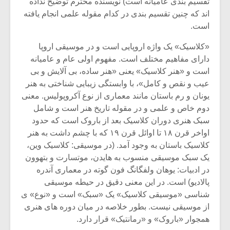
شیش و نیم»
موسیقی فی
تقسیم بندی عامیانه است) نویسنده محترم توضیح نداده
برگزار می 
اند که چنین تقسیم بندی در کدام مقوله علمی انجام یافته
است.
اگر نمی توانی
سکانسی به 
مشهورترین باشی،
موسیقی فیلم 
«کلاسیک» یک واژه اروپایی است و در موسیقی اروپا
بدنام ترین باش
دارای مفاهیم مختلف است. مفهوم اولی عام و عامیانه
است و «هنر کلاسیک» یعنی «هنر ساده، بی آلایش و بی
عیب و نقص و کامل»، با وابستگی زیبایی شناختی به هنر
یونان و رم باستان مانند معماری از نوع آکروپولیس. معنی
دوم خاص و علمی و در مقوله تاریخ هنر است و شامل
سبک هنری دوران کلاسیک بعد از باروک است که حدود
اواخر قرن ۱۸ تا اوائل قرن ۱۹ که با چشم داشت به هنر
کلاسیک باستان به وجود آمد. (در موسیقی: کلاسیک وین،
یک سبک موسیقی منسوب به هایدن، موتسارت و بتهوون
در ادبیات: یوهان ولفگانگ فون گوته در معماری آندره
پالادیو) است. در این معنی دقیق در حیطه موسیقی
شناسی «موسیقی کلاسیک» یک «سبک» است و «نوع» ی
از موسیقی نیست. بطور خلاصه در میان دوره های هنری
همجوار «باروک» و «رمانتیک» قرار دارد.