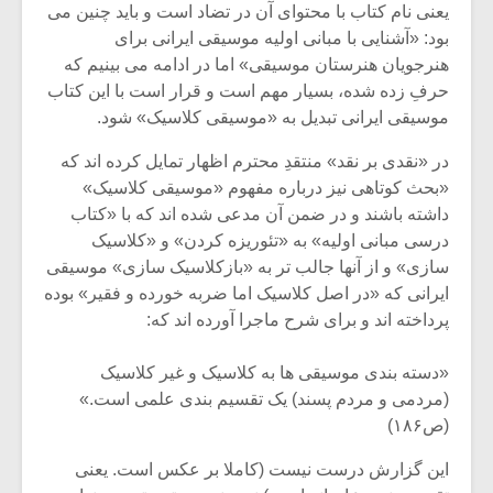
یعنی نام کتاب با محتوای آن در تضاد است و باید چنین می
بود: «آشنایی با مبانی اولیه موسیقی ایرانی برای
هنرجویان هنرستان موسیقی» اما در ادامه می بینیم که
حرفِ زده شده، بسیار مهم است و قرار است با این کتاب
موسیقی ایرانی تبدیل به «موسیقی کلاسیک» شود.
در «نقدی بر نقد» منتقدِ محترم اظهار تمایل کرده اند که
«بحث کوتاهی نیز درباره مفهوم «موسیقی کلاسیک»
داشته باشند و در ضمن آن مدعی شده اند که با «کتاب
درسی مبانی اولیه» به «تئوریزه کردن» و «کلاسیک
سازی» و از آنها جالب تر به «بازکلاسیک سازی» موسیقی
ایرانی که «در اصل کلاسیک اما ضربه خورده و فقیر» بوده
پرداخته اند و برای شرح ماجرا آورده اند که:
میکلوش روژا
موریس ژار
«دسته بندی موسیقی ها به کلاسیک و غیر کلاسیک
(مردمی و مردم پسند) یک تقسیم بندی علمی است.»
(ص۱۸۶)
یادداشتی بر موسیقی
دوره آموزش
این گزارش درست نیست (کاملا بر عکس است. یعنی
متن فیلم «متری
موسیقی بر