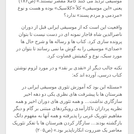
موسیقی تردید می کنند کاملا مقصر نیستند.» (ص۱۸۶)
یعنی «این موسیقی» کلاً «کلاسیک» بوده و هست و نوع
«مردمی و مردم پسند» ندارد؟
واقعیت این است که از موسیقی ایرانی قبل از دوران
ناصرالدین شاه قاجار نمونه ای در دست نیست تا بتوان
پرونده سازی کرد. کتاب ها و رساله ها و شرح حال ها
«صدای» موسیقی را به گوش ما نمی رسانند تا بتوان در
مورد سبک، نوع و کیفیتش قضاوت کرد.
نکته جالب دیگر از «نقدی بر نقد» و در مورد لزوم نوشتن
کتاب درسی، آورده اند که:
«مسئله این بود که آموزش تئوری موسیقی ایرانی در
هنرستان ها با پیشرفت های نظری یکی دو دهه اخیر
سازگاری نداشت… و همه تئوری های دوران اخیر و همه
نظریه پردازان ناکارآمدی رویکردهای مبتنی بر گام و دیگر
مفاهیم تئوریک غربی را پذیرفته و همه آنها به مفهوم دانگ
بازگشته بودند… سازگار کردن هنرستان ها با تفکر تئوریک
معاصر یک ضرروت انکارناپذیر بود.» (ص۲۰۵)