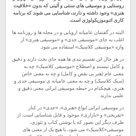
روستایی و موسیقی های سنتی و آئینی که بدون «خلاقیت
هنری» وجود داشته و دارند، شناسایی می شوند که برنامه
کاری اتنوموزیکولوژی است.
البته در گفتمان عامیانه اروپایی و در مجله ها و روزنامه ها
اغلب به جای «موسیقی جدی» و «موسیقی هنری» از
واژه «موسیقی کلاسیک» استفاده می شود.
در هر حال این تقسیم بندی ها همه جای بحث دارند و دقیق
و کامل نیستند و اصطلاح «موسیقی کلاسیک» چه به
معنی عام (هنر بی نقص و کامل) و چه به معنی خاص
(سبک کلاسیک) و چه به معنی عامیانه ی موسیقی جدی و
هنری، هیچکدام در حیطه موسیقی ایرانی معنی دقیق و
میکلوش روژا
موریس ژار
علمی ندارند.
در موسیقی ایرانی انواع «هنری»، «جدی» در کنار
«تفریحی» و «بازاری» موجود و قابل شناسایی است. از
طرف دیگر این تصور که با نوشتن کتاب و تئوری،
یادداشتی بر موسیقی
دوره آموزش
موسیقی«کلاسیک» می شود، با هیچ یک از معنی های
متن فیلم «متری
موسیقی بر