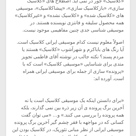
شیش و نیم»
موسیقی فی
«کلاسیک» جور در نمی آید. اصطلاح های «کلاسیک
برگزار می 
سازی»، «بازکلاسیک سازی»، «پیشاکلاسیک»، موسیقی
های «کلاسیک شده» و «کلاسیک نشده» و «غیرکلاسیک»
اگر نمی توانی
سکانسی به 
همه محصول سلیقه و فانتزی نویسنده هستند. در
مشهورترین باشی،
موسیقی فیلم 
موسیقی شناسی جدی چنین مفاهیمی موجود نیست.
بدنام ترین باش
اصولاً معلوم نیست کدام موسیقی ایرانی کلاسیک است.
آیا رنگ های باباکرم و شهرآشوب «کلاسیک» هستند یا
مردم پسند؟ نکته جالب در نوشته آقای فاطمی تجویز
متدی برای شناسایی «موسیقی کلاسیک» است که با
«پرونده» سازی از جمله برای موسیقی ایرانی همراه
است. آورده اند:
«برای دانستن اینکه یک موسیقی کلاسیک است یا نه
آخرین برگ پرونده ی آن زیر ذره بین نمی گذارند، بلکه
همه پرونده را بررسی می کنند.» و… «می توان گفت
کسانی که در مواجهه با فقر چشم گیر آخرین برگ پرونده
موسیقی ایرانی از نظر مبانی تئوریک، در کلاسیک بودن این