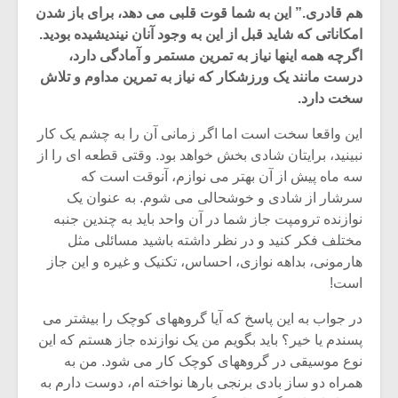
هم قادری.” این به شما قوت قلبی می دهد، برای باز شدن
امکاناتی که شاید قبل از این به وجود آنان نیندیشیده بودید.
اگرچه همه اینها نیاز به تمرین مستمر و آمادگی دارد،
درست مانند یک ورزشکار که نیاز به تمرین مداوم و تلاش
سخت دارد.
این واقعا سخت است اما اگر زمانی آن را به چشم یک کار
نبینید، برایتان شادی بخش خواهد بود. وقتی قطعه ای را از
سه ماه پیش از آن بهتر می نوازم، آنوقت است که
سرشار از شادی و خوشحالی می شوم. به عنوان یک
نوازنده ترومپت جاز شما در آن واحد باید به چندین جنبه
مختلف فکر کنید و در نظر داشته باشید مسائلی مثل
هارمونی، بداهه نوازی، احساس، تکنیک و غیره و این جاز
میکلوش روژا
موریس ژار
است!
در جواب به این پاسخ که آیا گروههای کوچک را بیشتر می
پسندم یا خیر؟ باید بگویم من یک نوازنده جاز هستم که این
نوع موسیقی در گروههای کوچک کار می شود. من به
یادداشتی بر موسیقی
دوره آموزش
متن فیلم «متری
موسیقی بر
همراه دو ساز بادی برنجی بارها نواخته ام، دوست دارم به