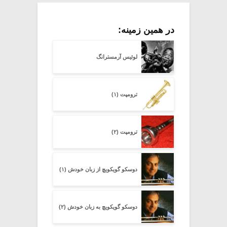
در همین زمینه:
لوئیس آرمسترانگ
ترومپت (۱)
ترومپت (۲)
دوسکو گویکویچ از زبان خودش (۱)
دوسکو گویکویچ به زبان خودش (۲)