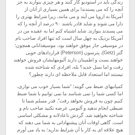
زندگی باید در استودیو کار کنند و هر چیزی بنوازند به جز
آنچه را که می پسندند! برای همین بسیاری از آنان از
آمریکا به اروپا می آیند و می مانند، زیرا شرایط بهتری را
دارا می شوند و شاید قادر باشند ۹۰ درصد از آنچه را که
می پسندند بنوازند. شاید اشتباه کنم اما به عقیده من در
آمریکا نزدیک به چهل سال است که تنها افراد صاحب نام
در موسیقی جاز موفق خواهند بود، موسیقدانانی همچون؛
گتز (Getz)، پترسون (Peterson) قراردادهای خوبی
خواهند بست و اطمینان دارند آلبومهایشان فروش خواهند
رفت و اما نسل جدید؟ بله، افرادی که شناخته شده
نیستند اما استعداد قابل ملاحظه ای دارند چطور؟
کمپانیهای ضبط می گویند؛ “شما بسیار خوب می نوازی،
اما کسی شما را نمی شناسد ما نمی توانیم با شما ضبط
کنیم چون به فروش نخواهد رفت”. قدر مسلم شما تا
ضبطی انجام ندهید و آلبومی عرضه نکنید صاحب نام و
شناخته نخواهید شد. گردش ناعادلانه و مشکلی اساسی
است. گاهی اوقات آنان پیشنهاداتی به شما می دهند که
هیچ علاقه ای به کار با آن شرایط ندارید؛ به یاد می آورم