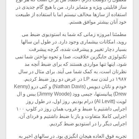
ساز قابلیتی ویژه و متمایز دارد. من با هیچ گام جدیدی در
استفاده از سازها مخالف نیستم اما با استفاده از طبیعت
خود آنان بیشتر موافق هستم.
مطمئنا امروزه زمانی که شما به استودیوی ضبط می
روید، امکانات بیشماری وجود دارد. در طول این سالها
بسیار دچار تغییر و پیشرفت شده، گرچه پیشرفت
تکنولوژی جایگزین خلاقیت، صدا و نحوه نواختن شما نمی
شود، اینها تنها مواردی هستند که برای ضبط آنچه مد
نظرتان است، به کمک شما می آیند. برای مثال در سال
۱۹۸۷ در لندن سه LP در عرض دو روز ضبط کردیم.
خودم و ناثان دیویس (Nathan Davis) و کنی درو (Kenny
Drew) پیانیستها، جیمی وود (Jimmy Woode) بیس و ال
لویت (Al Levitt) درام بودیم. روز اول، در طول روز
اجرایی داشتیم با ضبط و غروب همان روز در کلوپ ۱۰۰
اجرایی کاملا متفاوت و باز با ضبط داشتیم و فردای آن،
اجرایی دیگر را در استودیو ضبط کردیم.
تجربه فوق العاده هیجان انگیزی بود. در سالهای اخیر به