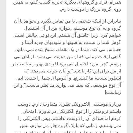
شیش و نیم»
موسیقی فی
همراه افراد و گروههای دیگری تجربه کسب کنم، به همین
برگزار می 
روی گروه بزرگ را دوست دارم.
اگر نمی توانی
سکانسی به 
بنابراین از اینکه شخصی با من تماس بگیرد و بخواهد با آن
مشهورترین باشی،
موسیقی فیلم 
گروه و به آن نوع موسیقی بنوازم من از آن استقبال
بدنام ترین باش
خواهم کرد، زیرا عاشق آن هستم، این نوعی چالش است،
گوش شما را نسبت به صوتها و ملودیهای جدید آشنا و
حساس می کند، شما در یک نقطه، مسخ شده نمی مانید.
گاهی اوقات زمانی که از من دعوت می شود، از آنان می
پرسم: “چرا من؟ احتمال می رود افرادی بهتر و مناسب تر
از من برای این کار باشند.” و آنان جواب می دهد: “نه
اینطور نیست، ما کنسرتها و آلبومهای شما را شنیده ایم،
آن نوع موسیقی که شما می نوازید مد نظر ماست.” و این
زیباست!
درباره موسیقی الکترونیک نظری متفاوت دارم. دوست
داشتم ترومپتم را از نوع الکتریکی در بیاورم، امتحان
کردم اما صدای آن را دوست نداشتم. بیس الکتریکی را
نمی پسندم، زمانی که با یک گروه جاز می نوازم، بیس
معمول را دوست دارم. اعتقاد من بر آن است که هر نوع