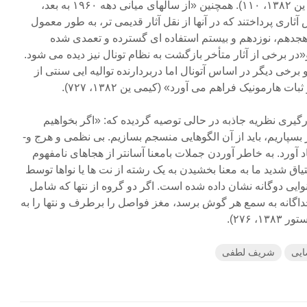
مرکزی ساخته شده ­اند» (کیمی ین ۱۳۸۲، ۱۱۰). همچنین «از سالهای میانی دهه ۱۹۶۰ به بعد،
آثاری پرداختند که در آنها از نقل آثار قدیمی تر، به طور معمول
 هجدهم، نوزدهم و بیستم استفاده ­ای گسترده و تعمدی شده
 (کیمی ین ۱۳۸۲، ۷۲۶). و«در برخی از آثار متأخر بازگشت به نظام تونال نیز دیده می شود.
 برخی دیگر در اساس آتونال اما دربردارنده توالی­ه ایی سنتی از
 هارمونیک فراهم می آورد» (کیمی ین ۱۳۸۲، ۷۲۷).
کارگیری نظریه جاذبه در حالی توصیه گردیده که: «اگر بخواهیم
فرایندهای ذهنی خود را به خاطر بسپاریم، باید از آن الگوهایی منسجم بسازیم. بی ­نظمی و هرج­ و­
 آورد. به خاطر آوردن جملات بامعنا آسان­تر از هجاهای نامفهوم
تور ۱۳۸۳، ۲۸۱).«اشتیاق شدید ما به معنا بخشیدن به یک رشته از نت­ ها یا نواها توسط
ایی دوگانه نشان داده شده است. اگر دو گروه از نت­ها که شامل
اگانه به سمع هر گوش برسد، مغز فواصل را برطرف و نت­ها را به
 ۲۷۶).
ایی
شریف لطفی