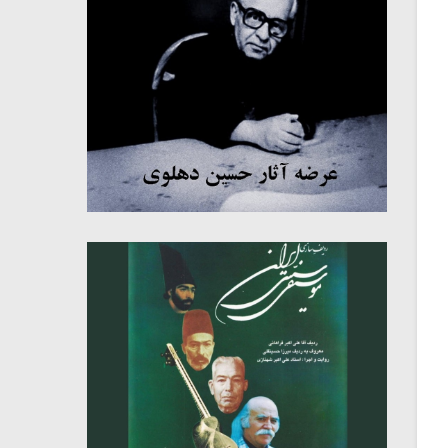
میکلوش روژا
موریس ژار