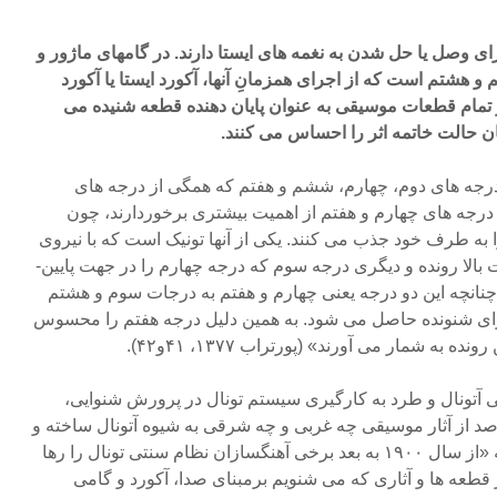
رای وصل یا حل شدن به نغمه های ایستا دارند. در گام­های ماژور و
و هشتم است که از اجرای همزمانِ آنها، آکورد ایستا یا آکورد
رِ تمام قطعات موسیقی به عنوان پایان­ دهنده قطعه شنیده می
ن حالت خاتمه اثر را احساس می کنند.
 درجه های دوم، چهارم، ششم و هفتم که همگی از درجه های
 درجه های چهارم و هفتم از اهمیت بیشتری برخوردارند، چون
را به طرف خود جذب می کنند. یکی از آنها تونیک است که با نیروی
جاذبه خود درجه هفتم را در جهت بالا رونده و دیگری درجه سوم که درجه چهارم را در جهت پایین­
انچه این دو درجه یعنی چهارم و هفتم به درجات سوم و هشتم
ای شنونده حاصل می شود. به همین دلیل درجه هفتم را محسوس
به شمار می آورند» (پورتراب ۱۳۷۷، ۴۱و۴۲).
 آتونال و طرد به کارگیری سیستم تونال در پرورش شنوایی،
 از آثار موسیقی چه غربی و چه شرقی به شیوه آتونال ساخته و
پرداخته شده است؟ در حالی که «از سال ۱۹۰۰ به بعد برخی آهنگسازان نظام سنتی تونال را رها
ر قطعه ها و آثاری که می شنویم برمبنای صدا، آکورد و گامی