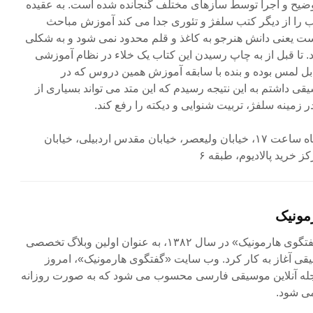
 توضیح و اجرا توسط سازهای مختلف گنجانده شده است. به عقیده
ب را از دیگر کتب سلفژ و تئوری جدا می کند آموزش مباحث
است یعنی دانش هنرجو به کاغذ و قلم محدود نمی شود و به شکلی
د. تا قبل از به چاپ رسیدن این کتاب یک خلاء در نظام آموزشی
 لمس بوده و بنده با سابقه آموزش همین دروس که در
قی داشتم به این نتیجه رسیدم که این متد می تواند بسیاری از
مینه سلفژ، تربیت شنوایی و دیکته را رفع کند.
مکان و تاریخ: پنج‌شنبه ۲۶ مهرماه ساعت ۱۷، خیابان ولیعصر، خیابان مقدس اردبیلی، خیابان
مونیک
مجله آنلاین «گفتگوی هارمونیک» در سال ۱۳۸۲، به عنوان اولین وبلاگ تخصصی
ی آغاز به کار کرد. وب سایت «گفتگوی هارمونیک»، امروز
جله آنلاین موسیقی فارسی محسوب می شود که به صورت روزانه
ی شود.