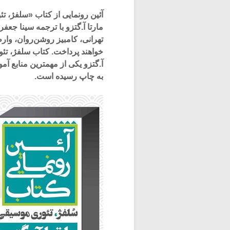
آئین رونمایی از کتاب «سلفژ، ت
مارتا آ.گتزو با ترجمه سینا جع
تهرانی، کامبیز روشن‌روان، وارط
خواهند پرداخت. کتاب سلفژ، تئو
آ.گتزو یکی از مهمترین منابع 
به چاپ رسیده است.