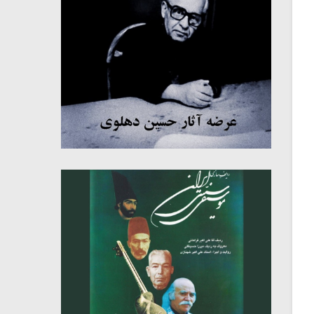
میکلوش روژا
موریس ژار