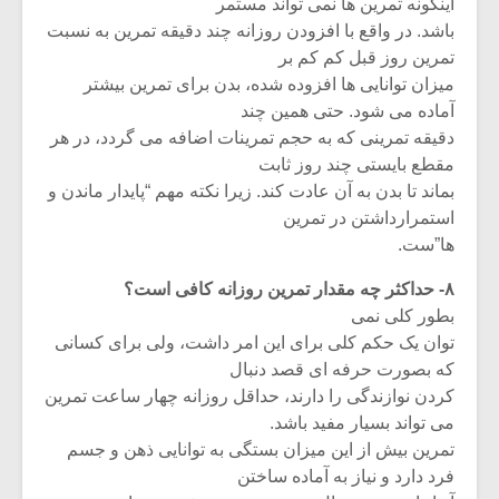
شیش و نیم»
موسیقی فی
اینگونه تمرین ها نمی تواند مستمر
برگزار می 
باشد. در واقع با افزودن روزانه چند دقیقه تمرین به نسبت
تمرین روز قبل کم کم بر
اگر نمی توانی
سکانسی به 
میزان توانایی ها افزوده شده، بدن برای تمرین بیشتر
مشهورترین باشی،
موسیقی فیلم 
آماده می شود. حتی همین چند
بدنام ترین باش
دقیقه تمرینی که به حجم تمرینات اضافه می گردد، در هر
مقطع بایستی چند روز ثابت
بماند تا بدن به آن عادت کند. زیرا نکته مهم “پایدار ماندن و
استمرارداشتن در تمرین
ها”ست.
۸- حداکثر چه مقدار تمرین روزانه کافی است؟
بطور کلی نمی
توان یک حکم کلی برای این امر داشت، ولی برای کسانی
که بصورت حرفه ای قصد دنبال
کردن نوازندگی را دارند، حداقل روزانه چهار ساعت تمرین
می تواند بسیار مفید باشد.
تمرین بیش از این میزان بستگی به توانایی ذهن و جسم
فرد دارد و نیاز به آماده ساختن