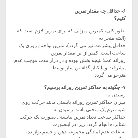
۶- حداقل چه مقدار تمرین
کنیم؟
بطور کلی، کمترین میزانی که برای تمرین لازم است که
(البته منجر به
حداقل پیشرفت نیز می گردد)، تمرین نواختن روزی یک
ساعت است. کمتر از این مقدار تمرین
روزانه عملا نتیجه بخش نبوده و در دراز مدت موجب عدم
پیشرفت و یا کنار گذاشتن ساز توسط
هنرجو می گردد.
۷- چگونه به حداکثر تمرین روزانه برسیم؟
رسیدن به
میکلوش روژا
موریس ژار
میزان حداکثر تمرین روزانه بایستی مانند حرکت روی
شیب نرم یک منحنی باشد. رسیدن به
حداکثر ساعت تعداد تمرین نبایستی بصورت یک حرکت
شتابزده انجام گردد، زیرا در اینصورت
یادداشتی بر موسیقی
دوره آموزش
به علت عدم آمادگی مجموعه ذهن و جسم نوازنده،
متن فیلم «متری
موسیقی بر