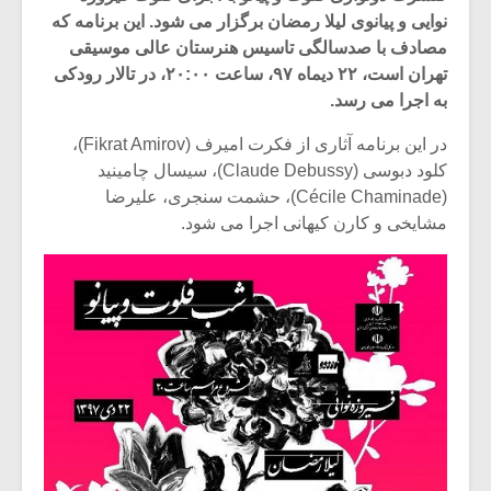
نوایی و پیانوی لیلا رمضان برگزار می شود. این برنامه که
مصادف با صدسالگی تاسیس هنرستان عالی موسیقی
تهران است، ۲۲ دیماه ۹۷، ساعت ۲۰:۰۰، در تالار رودکی
به اجرا می رسد.
در این برنامه آثاری از فکرت امیرف (Fikrat Amirov)،
کلود دبوسی (Claude Debussy)، سیسال چامینید
(Cécile Chaminade)، حشمت سنجری، علیرضا
مشایخی و کارن کیهانی اجرا می شود.
میکلوش روژا
موریس ژار
یادداشتی بر موسیقی
دوره آموزش
متن فیلم «متری
موسیقی بر