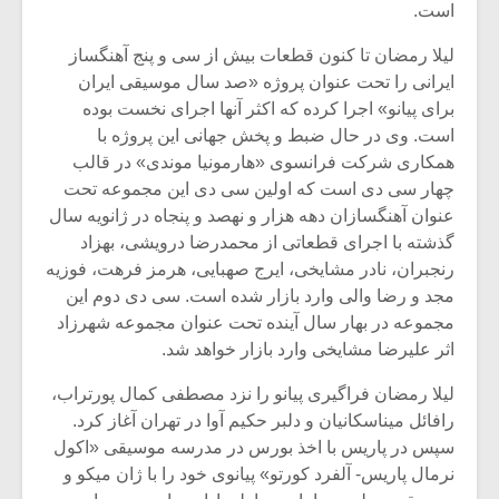
است.
لیلا رمضان تا کنون قطعات بیش از سی و پنج آهنگساز
ایرانی را تحت عنوان پروژه «صد سال موسیقی ایران
برای پیانو» اجرا کرده که اکثر آنها اجرای نخست بوده
است. وی در حال ضبط و پخش جهانی این پروژه با
همکاری شرکت فرانسوی «هارمونیا موندی» در قالب
چهار سی دی است که اولین سی دی این مجموعه تحت
عنوان آهنگسازان دهه هزار و نهصد و پنجاه در ژانویه سال
گذشته با اجرای قطعاتی از محمدرضا درویشی، بهزاد
رنجبران، نادر مشایخی، ایرج صهبایی، هرمز فرهت، فوزیه
مجد و رضا والی وارد بازار شده است. سی دی دوم این
مجموعه در بهار سال آینده تحت عنوان مجموعه شهرزاد
اثر علیرضا مشایخی وارد بازار خواهد شد.
لیلا رمضان فراگیری پیانو را نزد مصطفی کمال پورتراب،
رافائل میناسکانیان و دلبر حکیم آوا در تهران آغاز کرد.
سپس در پاریس با اخذ بورس در مدرسه موسیقی «اکول
نرمال پاریس- آلفرد کورتو» پیانوی خود را با ژان میکو و