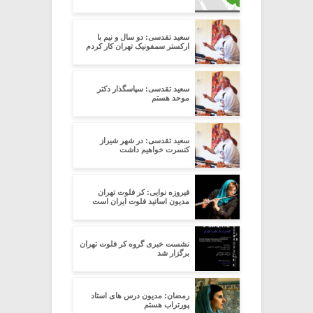
سعید تقدسی: دو سال و نیم با
ارکستر سمفونیک تهران کار کردم
سعید تقدسی: سپاسگذار دکتر
موحد هستم
سعید تقدسی: در شهر شیراز
کنسرت خواهیم داشت
فیروزه نوایی: کر فلوت تهران
مدیون اساتید فلوت ایران است
نشست خبری گروه کر فلوت تهران
برگزار شد
رمضان: مدیون درس های استاد
پورتراب هستم