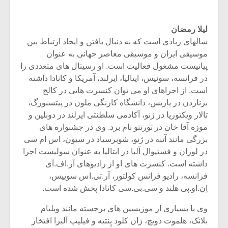
لیلا رمضان
سالهای زیادی است که به دنبال یافتن و ایجاد ارتباط بین
موسیقی ایران و موسیقی معاصر جهانی به عنوان
پیانیست مشغول فعالیت است. او رسیتال های متعددی را‌
در فرانسه، سوئیس، ایتالیا، ایرلند، آمریکا و کانادا داشته
است. از اجراهای او می توان کنسرت هایی در کالج
برناردن در پاریس، دانشگاه کارنگی ملون در پیتسبورگ،
تالار ویکتوریا در ژنو، آکادمی سلطنتی ایرلند در دوبلین و
موزه آقا خان در تورنتو نام برد. وی در جشنواره های
بزرگی مانند آتنه در ژنو، شوبرسیاد در سیون، اس ام سی
در لوزان و فستیوال آلبا در ایتالیا به عنوان سولیست اجرا
داشته است. کنسرت های او از رادیوهای آر.اف.آی
فرانسه، رادیو فرانس کولتور، آر.تی.اس سوییس،
اِن.او.پی هلند و سی.بی.سی کانادا پخش شده است.
وی با بسیاری از موزیسین های برجسته مانند ویلیام
بلانک، هلموت دویچ، ژان کلود پِنتیه و فیلیپ آلبرا افتخار