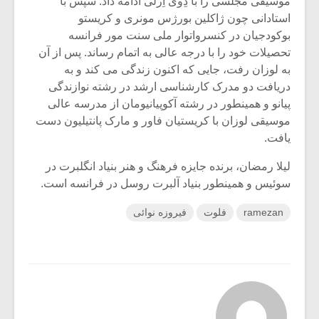
موسیقی مجلسی را با دِوی اِرلی ادامه داد. سپس با
استادانی چون ژاکلین بورژس مونری و کریستو
بوکودجیان در کنسرواتوار ملی سنت مور فرانسه
تحصیلات خود را با درجه عالی به اتمام رساند. پس از آن
به لوزان رفت، جایی که اکنون زندگی می کند و به
دریافت دو مدرک کارشناسی ارشد در رشته نوازندگی
پیانو و همینطور در رشته آکوپیانیومان از مدرسه عالی
موسیقی لوزان با کریستیان فاور و مارک پانتیلیون دست
یافت.
لیلا رمضان، برنده جایزه فرهنگ و هنر بنیاد انگلبرت در
سوئیس و همینطور بنیاد آلبرت روسل در فرانسه است.
ramezan
فلوت
فیروزه نوائی