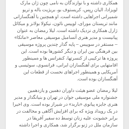
همکاری داشته و با نوازندگان به نامی چون ژان مارک
لویزادا، الیان رِیِس، کریستوف بو، بریژیت باله و تریو
شمیرانی اجراهایی داشته است. او همچنین با آهنگسازانی
مانند تریستان مورای، لوییس نائون، نیکولا بولانز و میکائل
ژارل همکاری نزدیک داشته است. لیلا رمضان به عنوان
پیانیست و مدیر هنری آنسامبل موسیقی معاصر «ماتکا»
– مستقر در سوییس – پایه گذار چندین پروژه موسیقی
بین فرهنگی بین ایران و دیگر کشورها بوده است. این
پروژه ها ترکیبی از کنسرتها، کنفرانس ها و همینطور
اقامتهایی برای آهنگسازان ایرانی، فرانسوی، سوئیسی و
آمریکایی و همینطور اجراهای نخست از قطعات این
آهنگسازان بوده است.
لیلا رمضان عضو هیئت داوران دهمین و یازدهمین
جشنواره ملی موسیقی جوان در تهران و بنیانگذار و مدیر
هنری جایزه پیانوی «باربد» در شیراز بوده است. وی اخیرا
در یک رویداد ویژه که برای افزایش آگاهی و مخالفت در
برابر خشونت علیه زنان توسط ده سفیر آفریقا در
سازمان ملل در ژنو برگزار شد، همکاری و اجرا داشته