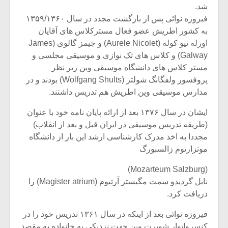
شد.
فیروزه نوائی پس از بازگشت مجدد در سال ۱۳۵۹/۱۳۶۰
به کشور اطریش عضو فعال مسترکلاس های آقایان
اورله نیو کوله (Aurele Nicolet) و جیمز گالوی (James
Galway) و کلاس های تک نوازی و موسیقی مجلسی و
مستر کلاس های دانشگاه موسیقی وین زیر نظر
پروفسور ولفگانگ شولتز (Wolfgang Shults) بودند و در
مدارس موسیقی وین اطریش هم تدریس داشتند.
ایشان در سال ۱۳۷۶ بعد از ارائه پایان نامه خود با عنوان
(طریقه تدریس موسیقی در ایران قبل و بعد از انقلاب)
مجددا به اخذ مدرک کارشناسی ارشد این بار از دانشگاه
موتزارتوم زالسبورگ
(Mozarteum Salzburg)
نایل گردیدو سمت مگیستر آرتیوم (Magister atrium) را
دریافت کرد.
فیروزه نوائی بعد از اینکه در سال ۱۳۶۱ تدریس خود را در
کنسرواتوار شوبرت وین جهت نزدیکی به خانواده به مقصد