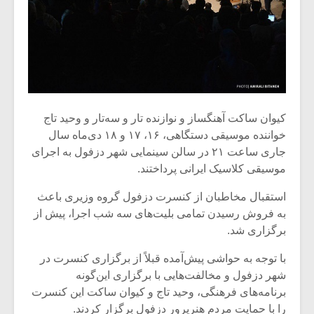
کیوان ساکت آهنگساز و نوازنده تار و سه‌تار و وحید تاج
خواننده موسیقی دستگاهی، ۱۶، ۱۷ و ۱۸ دی‌ماه سال
جاری ساعت ۲۱ در سالن سینمایی شهر دزفول به اجرای
موسیقی کلاسیک ایرانی پرداختند.
استقبال مخاطبان از کنسرت دزفول گروه وزیری باعث
به فروش رسیدن تمامی بلیت‌های سه شب اجرا، پیش از
میکلوش روژا
موریس ژار
برگزاری شد.
با توجه به حواشی پیش‌آمده قبلاً از برگزاری کنسرت در
شهر دزفول و مخالفت‌هایی با برگزاری این‌گونه
یادداشتی بر موسیقی
دوره آموزش
برنامه‌های فرهنگی، وحید تاج و کیوان ساکت این کنسرت
متن فیلم «متری
موسیقی بر
را با حمایت مردم هنرپرور دزفول برگزار کردند.