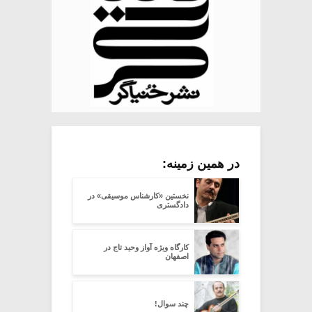
در همین زمینه:
نخستین «کارشناس موسیقی» در
دادگستری
کارگاه ویژه آواز وحید تاج در
اصفهان
چند سوال!