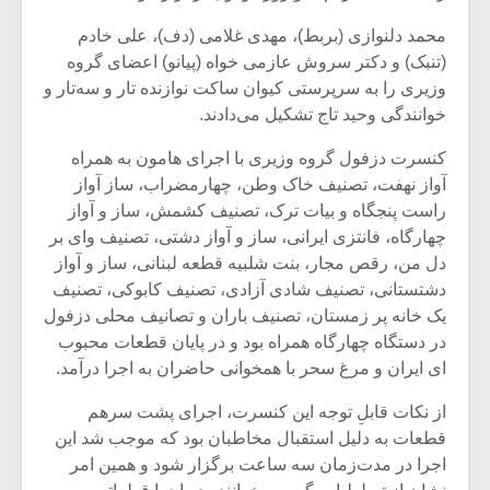
شیش و نیم»
موسیقی فی
برگزار می 
محمد دلنوازی (بربط)، مهدی غلامی (دف)، علی خادم
(تنبک) و دکتر سروش عازمی خواه (پیانو) اعضای گروه
اگر نمی توانی
سکانسی به 
وزیری را به سرپرستی کیوان ساکت نوازنده تار و سه‌تار و
مشهورترین باشی،
موسیقی فیلم 
بدنام ترین باش
خوانندگی وحید تاج تشکیل می‌دادند.
کنسرت دزفول گروه وزیری با اجرای هامون به همراه
آواز نهفت، تصنیف خاک وطن، چهارمضراب، ساز آواز
راست پنجگاه و بیات ترک، تصنیف کشمش، ساز و آواز
چهارگاه، فانتزی ایرانی، ساز و آواز دشتی، تصنیف وای بر
دل من، رقص مجار، بنت شلبیه قطعه لبنانی، ساز و آواز
دشتستانی، تصنیف شادی آزادی، تصنیف کابوکی، تصنیف
یک خانه پر زمستان، تصنیف باران و تصانیف محلی دزفول
در دستگاه چهارگاه همراه بود و در پایان قطعات محبوب
ای ایران و مرغ سحر با همخوانی حاضران به اجرا درآمد.
از نکات قابل‌ِ توجه این کنسرت، اجرای پشت سرهم
قطعات به دلیل استقبال مخاطبان بود که موجب شد این
اجرا در مدت‌زمان سه ساعت برگزار شود و همین امر