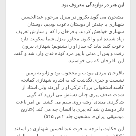
این هنر در نوازندگی معروف بود.
مشحون می گوید یکروز در منزل مرحوم عبدالحسین
شهنازی با چندتن از دوستان دعوت بودیم، دوستان
شهنازی خواهش کردند، باقرخان را که از سازش تعریف
زیاد شنیده ایم و اکنون مجاور منزل شما سکونت دارد
دعوت کنید بیاید که ساز او را بشنویم؛ شهنازی بیرون
رفت و پس از مدتی با پیر مرد کوتاه قدی وارد شد و گفت
این باقرخان که می خواستید.
باقرخان مردی مودب و محجوب بود و زانو به زمین
نشست و چیزی نگذشت که به اشاره شهنازی کمانچه
کاسه استخوانی بزرگ ترکی او را آوردند ولی استاد از
میکلوش روژا
موریس ژار
شدت ضعف پیری چنان دستش می لرزید که گویی
شاگردی مبتدی آرشه روی سیم می کشد. این امر باعث
تاثر دوستان شد که پیری با انسان چه می کند. («تاریخ
موسیقی ایران»، مشحون جلد ۲ ص ۵۴۵)
یادداشتی بر موسیقی
دوره آموزش
این حکایت با توجه به فوت عبدالحسین شهنازی در اسفند
متن فیلم «متری
موسیقی بر
۱۳۲۷ و دوره بیماری تومور مغزی وی مربوط به سالهای