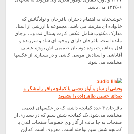
شیش و نیم»
موسیقی فی
برگزار می 
۶-۱۳۲۵ می باشد.
اگر نمی توانی
سکانسی به 
خوشبختانه به اهتمام دختران باقرخان و نوادگانش که
مشهورترین باشی،
موسیقی فیلم 
خانواده ای هنرمند می باشد، مجموعه با ارزشی از اسناد
بدنام ترین باش
مدارک مکتوب شامل عکس کارت پستال نت و… برجای
مانده است. باقرخان دارای روحیه ای شاد و سرزنده و
اهل معاشرت بوده دوستان صمیمی اش بویژه عیسی
آقاباشی و استادش موسی کاشی و در بسیاری از عکسها
مشاهده می شوند.
بخشی از ساز و آواز دشتی با کمانچه باقر رامشگر و
صدای حسین طاهرزاده را بشنوید
باقرخان ۴ عدد کمانچه داشته که در عکسهای قدیمی
مشاهده می‌شود. یک کمانچه شش سیم که در بسیاری از
صفحات به جا مانده از آثار وی خصوصاً صفحات لندن با
کمانچه شش سیم نواخته است، معروف است که این