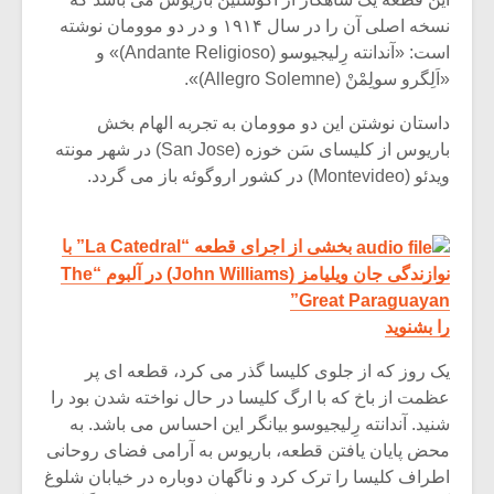
نسخه اصلی آن را در سال ۱۹۱۴ و در دو موومان نوشته
است: «آندانته رِلیجیوسو (Andante Religioso)» و
«اَلِگرو سولِمْنْ (Allegro Solemne)».
داستان نوشتن این دو موومان به تجربه الهام بخش
باریوس از کلیسای سَن خوزه (San Jose) در شهر مونته
ویدئو (Montevideo) در کشور اروگوئه باز می گردد.
بخشی از اجرای قطعه “La Catedral” با
نوازندگی جان ویلیامز (John Williams) در آلبوم “The
Great Paraguayan”
را بشنوید
یک روز که از جلوی کلیسا گذر می کرد، قطعه ای پر
عظمت از باخ که با ارگ کلیسا در حال نواخته شدن بود را
شنید. آندانته رِلیجیوسو بیانگر این احساس می باشد. به
محض پایان یافتن قطعه، باریوس به آرامی فضای روحانی
اطراف کلیسا را ترک کرد و ناگهان دوباره در خیابان شلوغ