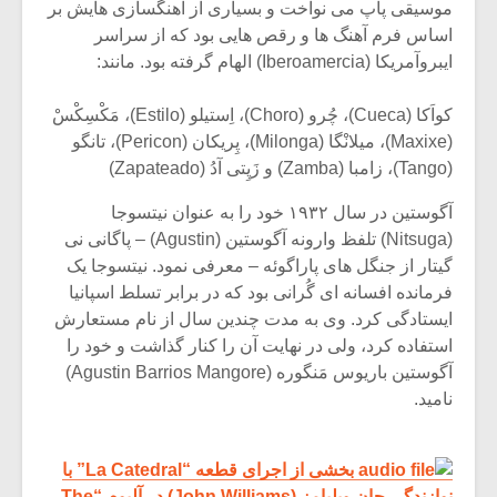
موسیقی پاپ می نواخت و بسیاری از آهنگسازی هایش بر
اساس فرم آهنگ ها و رقص هایی بود که از سراسر
ایبروآمریکا (Iberoamercia) الهام گرفته بود. مانند:
کواَکا (Cueca)، چُرو (Choro)، اِستیلو (Estilo)، مَکْسِکْسْ
(Maxixe)، میلانْگا (Milonga)، پِریکان (Pericon)، تانگو
(Tango)، زامبا (Zamba) و زَپِتی آدُ (Zapateado)
آگوستین در سال ۱۹۳۲ خود را به عنوان نیتسوجا
(Nitsuga) تلفظ وارونه آگوستین (Agustin) – پاگانی نی
گیتار از جنگل های پاراگوئه – معرفی نمود. نیتسوجا یک
فرمانده افسانه ای گُرانی بود که در برابر تسلط اسپانیا
ایستادگی کرد. وی به مدت چندین سال از نام مستعارش
استفاده کرد، ولی در نهایت آن را کنار گذاشت و خود را
آگوستین باریوس مَنگوره (Agustin Barrios Mangore)
نامید.
بخشی از اجرای قطعه “La Catedral” با
نوازندگی جان ویلیامز (John Williams) در آلبوم “The