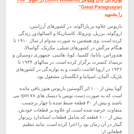
Great Paraguayan”
را بشنوید
باریوس علاوه بر پاراگوئه، در کشورهای آرژانتین،
اروگوئه، برزیل، ونزوئلا، کاستاریکا و السالوادور زندگی
کرده است. وی همچنین به صورت مدوام از سال ۱۹۱۰ تا
هنگام مرگش در کشورهای شیلی، مکزیک، گواتمالا،
هندوراس، پاناما، کلمبیا، کوبا، هائیتی، جمهوری دومنیکن و
ترینیداد کنسرت برگزار کرده است. در سالهای ۱۹۳۴ تا
۱۹۳۶ در اروپا اقامت داشت و به نوازندگی در کشورهای
بلژیک، آلمان، اسپانیا و انگلستان مشغول بود.
گویا بیش از ۱۰۰ اثر آگوستین باریوس هنوز باقی مانده
است که به صورت دست نویس یا دیسک های ۷۸ rpm می
باشند و بیش از ۳۰ قطعه ضبط شده با چهار برچسب
متفاوت عرضه شده است. او علاوه بر قطعات خودش،
بیش از ۱۰۰ قطعه که شامل قطعات استاندارد رپرتوار
گیتار در آن زمان بود را اجرا کرده است. مانند تنظیم
قطعاتی از: