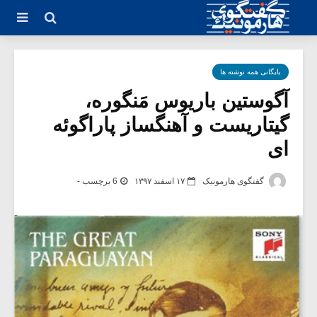
بایگانی همه نوشته ها
آگوستین باریوس مَنگوره،
گیتاریست و آهنگساز پاراگوئه
ای
گفتگوی هارمونیک
۱۷ اسفند ۱۳۹۷
6 برچسب -