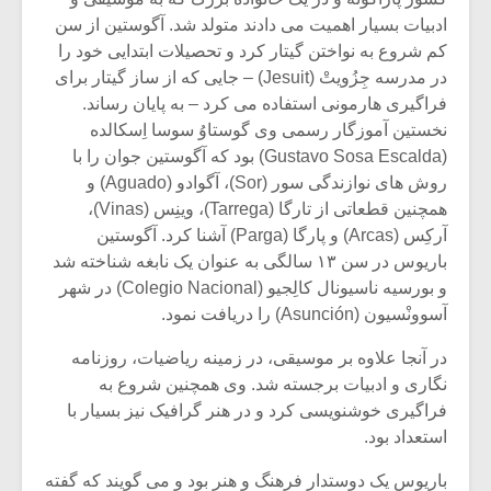
ادبیات بسیار اهمیت می دادند متولد شد. آگوستین از سن
کم شروع به نواختن گیتار کرد و تحصیلات ابتدایی خود را
در مدرسه جِزُویتْ (Jesuit) – جایی که از ساز گیتار برای
فراگیری هارمونی استفاده می کرد – به پایان رساند.
نخستین آموزگار رسمی وی گوستاوُ سوسا اِسکالده
(Gustavo Sosa Escalda) بود که آگوستین جوان را با
روش های نوازندگی سور (Sor)، آگوادو (Aguado) و
همچنین قطعاتی از تارگا (Tarrega)، وینِس (Vinas)،
آرکِس (Arcas) و پارگا (Parga) آشنا کرد. آگوستین
باریوس در سن ۱۳ سالگی به عنوان یک نابغه شناخته شد
و بورسیه ناسیونال کالِجیو (Colegio Nacional) در شهر
آسوونْسیون (Asunción) را دریافت نمود.
میکلوش روژا
موریس ژار
در آنجا علاوه بر موسیقی، در زمینه ریاضیات، روزنامه
نگاری و ادبیات برجسته شد. وی همچنین شروع به
فراگیری خوشنویسی کرد و در هنر گرافیک نیز بسیار با
استعداد بود.
یادداشتی بر موسیقی
دوره آموزش
متن فیلم «متری
موسیقی بر
باریوس یک دوستدار فرهنگ و هنر بود و می گویند که گفته