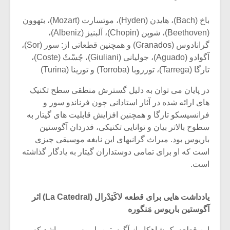
باخ (Bach)، هایدن (Hyden)، موتسارت (Mozart)، بتهوون
(Beethoven)، شوپن (Chopin)، آلبنیز (Albeniz)،
گرانادوس (Granados) و همچنین قطعاتی از: سور (Sor)،
آگوادو (Aguado)، جولیانی (Giuliani)، چُسْتْ (Coste)،
تارگا (Tarrega)، تورروبا (Torroba) و تورینا (Turina)
در پایان می توان به دلیل گسترش منطقی سطح تکنیک
های ارائه شده در آثار استادانی چون فرناندو سور و
فرانسیسکو تارگا و همچنین افزایش قابلیت های گیتار به
سطوح بالاتر بیان و توانایی تکنیکی، قدردان آگوستین
باریوس بود. میراث گرانبهای این نابغه موسیقی چیزی
است که او برای تمامی دوستداران گیتار به یادگار گذاشته
است.
یادداشت هایی برای قطعه لاکَتِدْرال (La Catedral) اثر
آگوستین باریوس مَنگوره
این قطعه یک شاهکار از آگوستین باریوس می باشد که