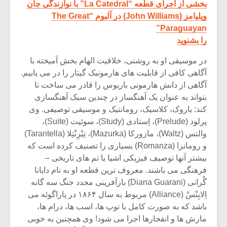
بخشی از اجرای قطعه “La Catedral” با نوازندگی جان
ویلیامز (John Williams) در آلبوم “The Great
Paraguayan”
را بشنوید
در موسیقی او به روشنی، خلاقیت الهام بخش آمیخته با
آگاهی کافی از قابلیت های هارمونیک گیتار را در می یابیم.
آگاهی از دانش هارمونی باریوس را قادر می ساخت تا
بتواند به عنوان یک آهنگساز در چندین سبک آهنگسازی
کند: باروک، کلاسیک، رومانتیک و موسیقی توصیفی. وی
پرلود (Prelude)، اِستادی (Study)، سوئیت (Suite)،
والتس (Waltz)، مازورکا (Mazurka)، تِیْرِنْتِلا (Tarantella)
و رومانزا (Romanza) بسیاری را تصنیف کرده است که
بیشتر آنها توصیف فیزیکی اشیا یا تم های تاریخی –
فرهنگی می باشند. معروف ترین قطعه او به نام دایانا
گُرانی (Diana Guarani) بازآفرینی مجدد جنگ سه گانه
اِلایِنْسْ (Alliance) مربوط به سال ۱۸۶۴ در پاراگوئه می
باشد که به صورت کامل با توپ ها، اسب ها، درام ها،
مارش ها و انفجارها اجرا می شود! وی همچنین به خوبی