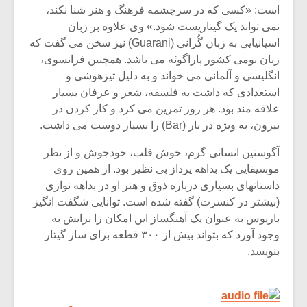
شیش و نیم»
موسیقی فی
است: «کسی که در سرچشمه فرهنگ و هنر شنا نکند،
برگزار می 
نمی تواند یک گیتاریست شود.» وی علاوه بر زبان
اسپانیایی به زبان گُرانی (Guarani) نیز سخن می گفت که
اگر نمی توانی
سکانسی به 
مشهورترین باشی،
موسیقی فیلم 
زبان بومی کشور پاراگوئه می باشد. همچنین فرانسوی،
بدنام ترین باش
انگلیسی و آلمانی می خواند و به دلیل تیزهوشی و
استعدادی که داشت به فلسفه، شعر و عرفان بسیار
علاقه مند بود. هر روز تمرین می کرد و کار کردن در
بیرون، به ویژه در بار (Bar) را بسیار دوست می داشت.
آگوستین انسانی گرم، خوش قلب، خودجوش و از نظر
موسیقایی یک بداهه پرداز بی نظیر بود. از همین روی
داستانهای بسیاری درباره ذوق و هنر او در بداهه نوازی
(بیشتر در کنسرت) گفته شده است. توانایی شگفت انگیز
باریوس به عنوان یک آهنگساز این امکان را برایش به
وجود آورد که بتواند بیش از ۳۰۰ قطعه برای ساز گیتار
بنویسد.