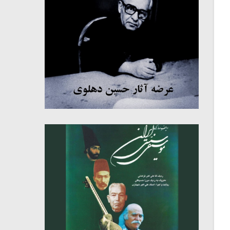
میکلوش روژا
موریس ژار