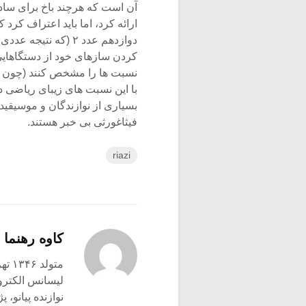
آن است که هرچند باخ برای ساد
ارائه کرد، اما باید اعتراف کرد
دوازدهم عدد ۲ (که نتیجه عددی گنگ است) عملا” باعث شد که موسیقیدان ها برای کوک
کردن سازهای خود از دستگاهایی ا
نسبت ها را مشخص کنند (چون نس
با این نسبت های زیبای ریاضی 
بسیاری از نوازندگان و موسیقید
فیثاغورثی بی خبر هستند.
riazi
کاوه رهنما
متولد ۱۳۴۶ تهران
لیسانس الکترو
نوازنده پیانو،