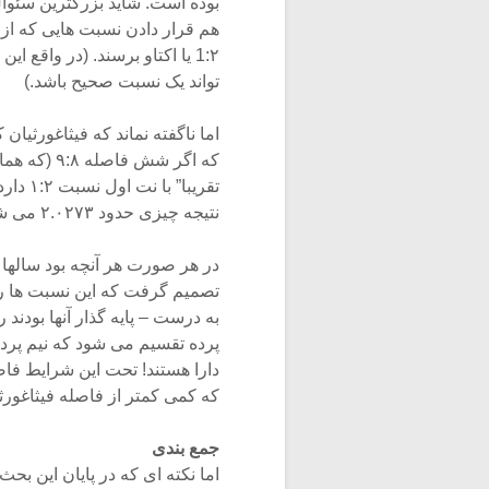
بوده است. شاید بزرگترین سئوال آن
هم قرار دادن نسبت هایی که از
1:۲ یا اکتاو برسند. (در واقع این نشان می دهد که متاسفانه نسبت x به x+1 هرگز نمی
تواند یک نسبت صحیح باشد.)
اما ناگفته نماند که فیثاغورثیان
که اگر شش فاصله ۹:۸ (که همان یک پرده است) را کنار هم قرار دهید به نتی می رسید که
تقریبا” با نت اول نسبت ۱:۲ دارد. (در واقع باید نسبت ۹:۸ را به توان شش برسانید که
نتیجه چیزی حدود ۲.۰۲۷۳ می شود.)
در هر صورت هر آنچه بود سالها 
تصمیم گرفت که این نسبت ها را 
به درست – پایه گذار آنها بودند را ر
پرده تقسیم می شود که نیم پرده 
دارا هستند! تحت این شرایط فاص
که کمی کمتر از فاصله فیثاغورثی است
جمع بندی
اما نکته ای که در پایان این بحث 