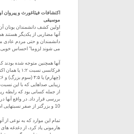
اکتشافات فیثاغورث و پیروان او
موسیقی
اولین کشف دانشمندان یونان آ
آنها مضاربی از یکدیگر هستند ه
دانشمندان و حتی مردم عادی مت
می شوند لزوما” احساس خوبی را 
آنها همچنین متوجه شده بودند ک
فرکانسی نسبت ۱:۲ یا همان اکتاو است که طی آن نسبتهایی مانند ۲:۳ (پنجم) یا ۳:۴
(چهارم) یا ۴:۵ (سوم بزرگ) و ۵:۶ (سوم کوچک) تکرار می شود. یونانیان بخوبی به
زیبایی صداهایی که با این نسبت
از جمله کسانی بود که رابطه ر
بررسی قرار داد. در واقع آنها دریافته بودند که ن
10 و بزرگتر از صفر نسبتهایی است که نتیجه آن فاصله هایی خوش صدا هستند.
تمام این موارد که به نوعی از آن
هارمونی یاد کرد، از دغدغه های