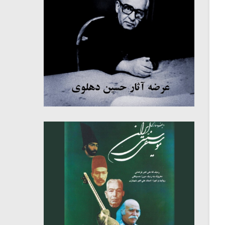
میکلوش روژا
موریس ژار