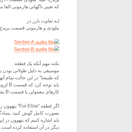
که تغییر ناگهانی هارمونی القا می
(به تفاوت بارز در
ملودی و هارمونی قسمت بریدج در Fur Elise بتهوون نسبت به قسمت A قطعه تو
Section A
Section B
نکته مهم آنکه یک قطعه
موسیقی به دلیل طولانی بودن ی
که طبیعتا” در این حالت تمام آنها را با B نمایش نخواهند داد. بنابراین
باید توجه کرد که قسمت B لزوما” نشانگر یک بریدج نیست، هرچند اغلب بریدج ها در
کارهای معمولی با قسمت B نشان داده می شود.
اگر قطعه “Fur Elise” بتهوون را
بصورت کامل گوش کنید، بسادگ
باید اشاره کنیم که بتهوون در ا
دیگر در آن استفاده کرده است. 