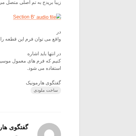
زیبا بریدج به تم اصلی متصل می
‘Section B
در
واقع می توان فرم این قطعه را بصورت ABAB’A
در انتها باید اشاره
کنیم که فرم های معمول موسیقی پاپ اغلب حالت AABA 
استفاده می شود.
گفتگوی هارمونیک
ساخت ملودی
گفتگوی هار