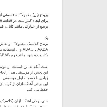
بریدج (پل) معمولا” به قسمتی 
برای ایجاد کنتراست در قطعه ق
بریدج از عباراتی مانند کانال، قسمت B و یا حتی قسمت میانی استفا
یک
بریدج کلاسیک معمولا” – و نه لزوما” – از ۸ میزان تشکیل می شود 
AABA یا ABAC و… استفاده می شود، همچنین در برخی موارد بریدج ممکن است دوبار
بکار برده شود مانند فرم ABAB. (در اینجا منظور از B قسمت بریدج از موسیقی است)
علت آنکه به این قسمت از موس
این بخش از موسیقی هم از لحاظ 
زیادی با قسمت اول موسیقی – یا سایر قس
این برخی آهنگسازان از گونه ای 
حفظ می کند.
حتی برخی آهنگسازان (کلاسیک 
بریدج، عینا” ملودی قسمت A را با یک مدولاسیون تکرار می کنند و تنها به احساس تضادی