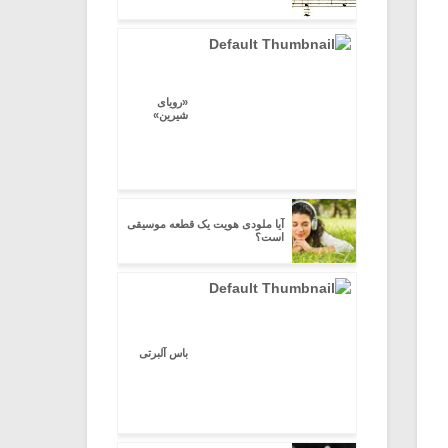
«رویای
شیرین»
آیا ملودی هویت یک قطعه موسیقی
است؟
باس آلبرتی
میکلوش روژا
موریس ژار