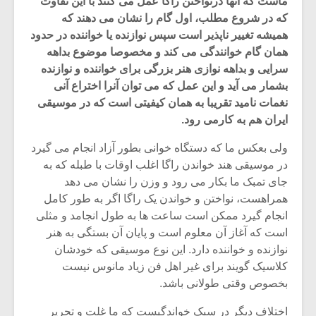
ماست که آنها درنواختن راگا عمل می کنند با این تفاوت
که در شروع مطلب، اول گام را نشان می دهند که
همیشه تغییر ناپذیر است سپس نوازنده یا خواننده در حدود
همان گام خوانندگی می کند و مخصوصا موضوع بداهه
سرایی و بداهه نوازی هنر بزرگی برای خواننده و نوازنده
بشمار می آید و این عمل که می توان آنرا اختراع آنی
نغمات نامید تقریبا به همان کیفیتی است که در موسیقی
ایران هم به کارمی رود.
ولی بعکس ما که دستگاه خوانی بطور آزاد انجام می گیرد
در موسیقی هند خواندن راگا اغلب اوقات با طبله که به
جای تمبک ما بکار می رود و وزن را نشان می دهد
همراهست، نواختن و خواندن یک راگا اگر به طور کامل
انجام گیرد ممکن است ساعت ها به طول انجامد و مثلی
میکلوش روژا
موریس ژار
است که آغاز آن معلوم است و پایان آن بستگی به هنر
نوازنده و خواننده دارد. این نوع موسیقی که خودشان
کلاسیک گویند برای غیر اهل فن زیاد مانوس نیست
بخصوص وقتی طولانی باشد.
یادداشتی بر موسیقی
دوره آموزش
متن فیلم «متری
موسیقی بر
اختلاف دیگر در سبک خواندگیست که ما غلت و تحریر