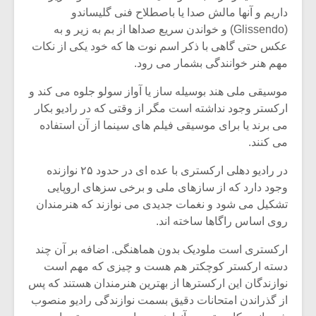
شیش و نیم»
موسیقی فی
داریم و آنها مالش صدا یا باصطلاح فنی گلیساندو
برگزار می 
(Glissendo) و خواندن سریع صداها از بم به زیر و به
اگر نمی توانی
سکانسی به 
عکس حتی گاهی با ذکر اسم نوت ها که خود یکی از نکات
مشهورترین باشی،
موسیقی فیلم 
مهم هنر خوانندگی بشمار می رود.
بدنام ترین باش
موسیقی ملی هند بوسیله ساز یا آواز سولو جلوه می کند و
ارکستر وجود نداشته است مگر از وقتی که در رادیو بکار
می برند یا برای موسیقی فیلم های سینما از آن استفاده
می کنند.
در رادیو دهلی ارکستری با عده ای در حدود ۲۵ نوازنده
وجود دارد که از سازهای ملی و برخی سزهای اروپایی
تشکیل می شود و نغمات جدیدی می نوازند که هنرمندان
روی اساس راگاها ساخته اند.
ارکستری است ملودیک بدون هماهنگی. اضافه بر آن چند
دسته ارکستر کوچکتر هم هست و چیزی که مهم است
نوازندگان این ارکسترها از بهترین هنرمندان هستند که پس
از گذراندن امتحانات دقیق بسمت نوازندگی رادیو منصوب