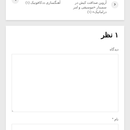
آروین صداقت کیش در
آهنگسازی ددکافونیک (۱)
سمینار «موسیقی و امر
دراماتیک» (۱)
۱ نظر
دیدگاه
نام
*