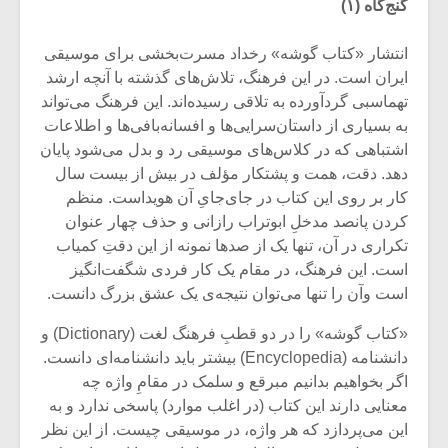
گنج‌گاه (۱)
انتشار «کتاب گوشه» رخداد مسرت‌بخشی برای موسیقی
ایران است. در این فرهنگ، تلاش‌های گذشته با آنچه ارشد
تهماسبی گردآورده به تلاقی رسیده‌اند. این فرهنگ می‌تواند
به بسیاری از داستان‌سرایی‌ها و افسانه‌‌بافی‌ها و اطلاعات
اشتباهی که در کلاس‌های موسیقی رد و بدل می‌شود پایان
دهد. دقت، همت و پشتکار مؤلف در بیش از بیست سال
کار بر روی این کتاب در جای‌جایِ آن هویداست. منظم
کردن پانصد مدخلِ ابوتراب رازانی و حذف چهار عنوان
تکراری در آن، تنها یک از صدها نمونه از این دقتِ کمیاب
است. این فرهنگ، در مقام یک کار فردی شگفت‌انگیز
است وآن را تنها می‌توان نتیجه‌ی یک عشق بزرگ دانست.
میکلوش روژا
موریس ژار
«کتاب گوشه» را در دو قطبِ فرهنگ لغت (Dictionary) و
دانشنامه (Encyclopedia) بیشتر باید دانشنامه‌ای دانست.
اگر بخواهیم بدانیم مبرقع و سلمک در مقامِ واژه چه
معنایی دارند این کتاب (در اغلب موارد) پاسخی ندارد و به
یادداشتی بر موسیقی
دوره آموزش
این می‌پردازد که هر واژه، در موسیقی چیست. از این نظر
متن فیلم «متری
موسیقی بر