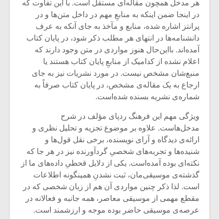
شیش و نیم»
موسیقی فی
هر مدخل همچون مقاله‌ای مستقل است. با این تفاوت که
برگزار می 
در اینجا ضمن اینکه به منابعِ مهم در داخل متن‌ها و در
پرانتز اشاره شده، منابع و مآخذ به جای آنکه به عرف
اگر نمی توانی
سکانسی به 
دانشنامه‌ها در انتهای هر مطلب ذکر شود، در پایان کتاب
مشهورترین باشی،
موسیقی فیلم 
آمده‌اند. بااین‌حال هنوز مواردی در متن وجود دارند که
بدنام ترین باش
اعلام نشده از کدامیک از منابعِ پایان کتاب هستند یا
منبع‌شان مشخص نیست. در مورد نشریات نیز به جای
ارجاع به یک مقاله‌ی مشخص، در پایان کتاب صرفاً به
شماره‌ی نشریه بسنده شده‌است.
ویژگی مهم این فرهنگ ردپای مؤلف در شرح
مدخل‌هاست. علاوه بر موضوع تجزیه و تحلیل نظری و
ارائه‌ی دیدگاه و آرای نویسنده، برخی نقل ‌قول‌ها و
شنیده‌ها و تجربه‌های شخصیِ گردآورنده نیز در هر جا که
نکته‌ای بوده آمده‌است. یکی از دلایل قحطیِ داده‌های ما از
گذشته‌ی موسیقی‌مان، ثبت نشدنِ‌ همینگونه اطلاعات
است. لذا ذکر چنین مواردی آن هم از زبان شخصی که در
مقطع مهمی از موسیقی معاصر، همه جانبه و فعالانه در
عرصه‌ی موسیقی حاضر بوده موجه و ارزشمند است.