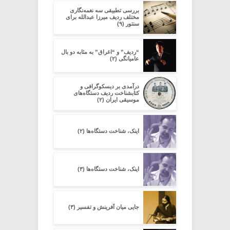
بررسی تطبیقی سه نغمه‌نگاری
مختلف ردیف میرزا عبدالله برای
سنتور (۹)
“ردیف” و “اغراق” به مثابه دو بال
عامیانگی (۲)
در‌آمدی بر دیسکوگرافی و
کتابشناخت ردیف دستگاه‌های
موسیقی ایران (۲)
اینک، شناخت دستگاه‌ها (۲)
اینک، شناخت دستگاه‌ها (۳)
جایی میان آفرینش و تفسیر (۳)