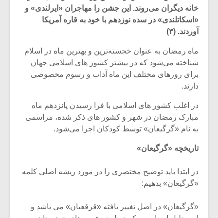
خانه دیگران می‌روند. این جشن را مهاجران «ایرلندی» و
«اسکاتلندی» در سده نوزدهم با خود به قاره آمریکا
آوردند. (۳)
ماه رمضان به عنوان خجسته‌ترین و بهترین ماه در اسلام
شناخته می‌شود که در بیشتر کشور های اسلامی جهان
برای روزهای مختلف این ماه آداب و رسوم مخصوصی
دارند.
در اغلب کشور های اسلامی با فرا رسیدن پانزدهم ماه
مبارک رمضان در شهر و کشور های ذکر شده، مراسمی
به نام «گرگیعان» توسط کودکان اجرا می‌شود.
تاریخچه «گرگیعان»
میکلوش روژا
موریس ژار
در ابتدا باید توضیح مختصری را در مورد ریشه اصلی کلمه
«گرگیعان» بدهیم:
یادداشتی بر موسیقی
دوره آموزش
«گرگیعان» در اصل تغییر یافته «قرقعیان» می باشد و
متن فیلم «متری
موسیقی بر