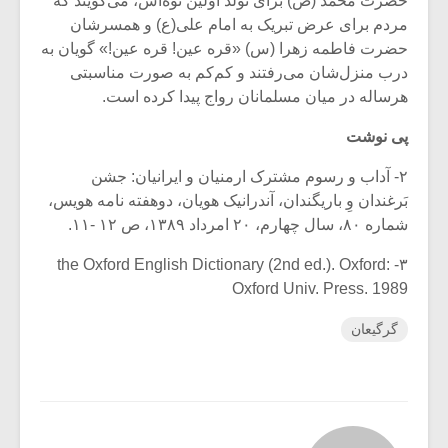
حضرت محمد (ص) برای تولد اولین نوه‌اش، می‌گویند که
مردم برای عرض تبریک به امام علی(ع) و همسرشان
حضرت فاطمه زهرا (س) «قره عین! قره عین!» گویان به
درب منزل‌شان می‌رفتند و کم‌کم به صورت مناسبتی
هرساله در میان مسلمانان رواج پیدا کرده است.
پی نوشت
۲- آداب و رسوم مشترک ارمنیان و ایرانیان: جشن
بَرغندان وِ باریگندان، آندرانیک هویان، دوهفته نامه هویس،
شماره ۸۰، سال چهارم، ۲۰ امرداد ۱۳۸۹، ص ۱۲ -۱۱.
۳- the Oxford English Dictionary (2nd ed.). Oxford:
Oxford Univ. Press. 1989
گرگیعان