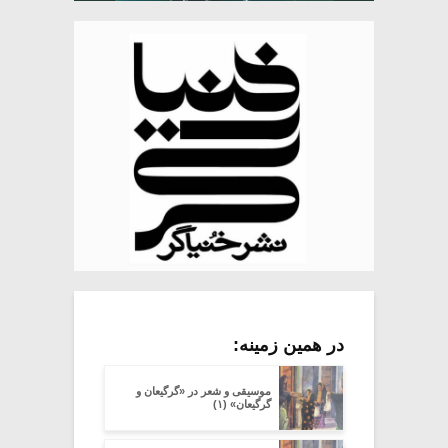
در همین زمینه:
موسیقی و شعر در «گرگیعان و
گرگیعان» (۱)