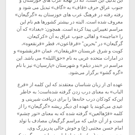
این بدلیل این است، که در لهجه عرب های خوزستان و
شیش و نیم»
موسیقی فی
برگزار می 
جنوب عراق حرف «قاف» به «گاف» تبدیل می شود و
رفته رفته در فرهنگ عرب های خوزستان به «گرگیعان»
اگر نمی توانی
سکانسی به 
معروف شده است. البته در بیشتر کشورها هم نام این
مشهورترین باشی،
موسیقی فیلم 
مراسم تغییراتی پیدا کرده است. همچون: «بغداد» که آن
بدنام ترین باش
را «ماجینه» و اهالی جنوب عراق به آن «کرکیعان،
گرگیعان» در “بحرین” «قرقاعون»، قطر «قرنقعوه»،
کویت و شرق عربستان «قریقعان»، عمان «قرنقشوه» و
در امارات متحده عربی به نام «حق‌اللیله» می باشد. این
مراسم در «بندر دیلم» و شهرستان «پارسیان» نیز با نام
«گره ‌گشو» برگزار می‌شود.
عهده ای از زبان شناسان معتقدند که این کلمه از «قرع
الباب» به معنای درب ‌زدن گرفته شده‌است؛ به خاطر
این‌که کودکان درب خانه‌ها را برای دریافت شیرینی و
عیدی می‌کوبند یا عهده ای دیگر ریشه «گرگیعان» را از
کلمه «قرّهالعین» گرفته شده که به معنای «نور چشم»
است و از آن جایی که مراسم گرگیعان مصادف با تولد
امام حسن مجتبی (ع) و خوش ‌حالی پدربزرگ وی،