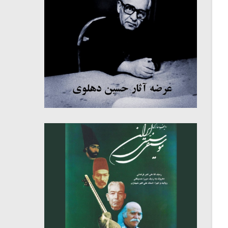
میکلوش روژا
موریس ژار