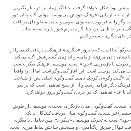
پیشین بود شکل نخواهد گرفت. حتا اگر زمانه را در نظر نگیریم
ار (یا حتا آرمانی) فرهنگ خودش می‌نویسد. مؤلف گاه چنان دور
فت‌وگو را به فراوردن محتوای صوتی و تنیدن متعلَق‌های دریافت
گی تأثیر عاطفی نیز، حتا اگر بپذیریم هنوز پابرجاست، نجات
در جای دیگری جستجو کنیم.
‌وگو آنجا است که با بروز «دیگری»ِ فرهنگی، دریافت‌کننده را از
 با نشان دادن مرزها، از دامنه و اندازه‌ی گسترشش آگاه می‌کند.
سر تعریف یا بازتعریف «خود» است. موسیقی فرهنگ دیگر نخست
ی‌کند. درست است. این آغاز گفت‌وگو است اما آن را واقعاً
می‌آید «گفت‌وگو»ی کوچک نامید. گفت‌وگوی اصلی پس از شناخت
رهنگ دیگر فرامی‌رسد. و آن از سنخ تفاهمی است که بر سر
 یا عدم تفاهمی که در جریان گفت‌وگو بروز خواهد کرد.
ی نیست. گفت‌وگویی میان بازیگران صحنه‌ی موسیقی از طریق
قی) نیز نیست. گفت‌وگوی میان دریافت‌کنندگان یا یک
«خود» است به تحریک موسیقی «دیگری». پس تعاملی با دیگری
 یافت تنها از طریق رنگ‌آمیزی و مشخص ساختن نقاط مرزی است.