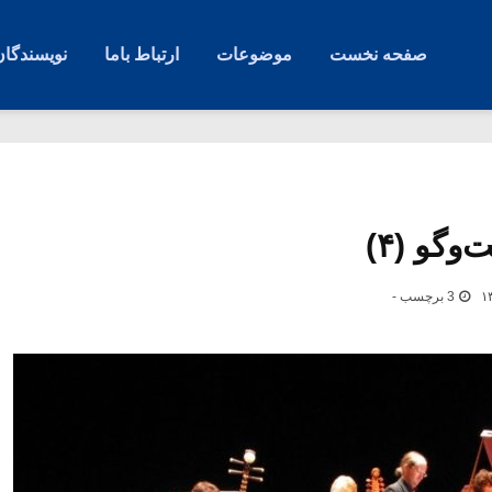
صفحه نخست
موضوعات
ارتباط باما
نویسندگان
وگو (۴)
3 برچسب -