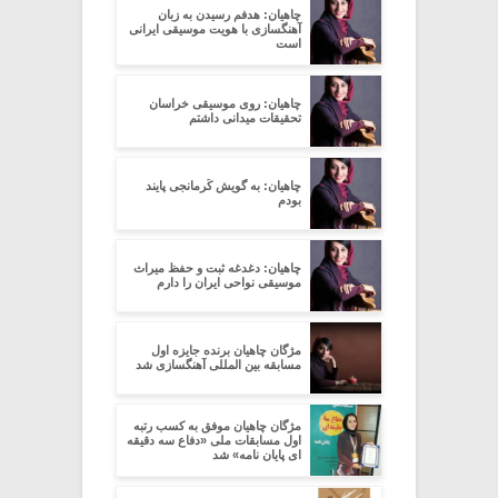
چاهیان: هدفم رسیدن به زبان
آهنگسازی با هویت موسیقی ایرانی
است
چاهیان: روی موسیقی خراسان
تحقیقات میدانی داشتم
چاهیان: به گویش کُرمانجی پایند
بودم
چاهیان: دغدغه ثبت و حفظ میراث
موسیقی نواحی ایران را دارم
مژگان چاهیان برنده جایزه اول
مسابقه بین المللی آهنگسازی شد
مژگان چاهیان موفق به کسب رتبه
اول مسابقات ملی «دفاع سه دقیقه
ای پایان نامه» شد