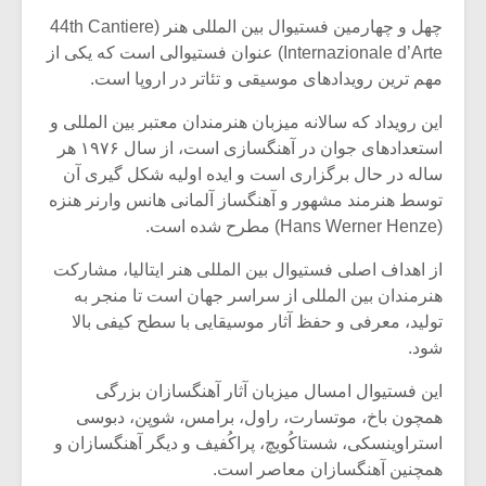
چهل و چهارمین فستیوال بین المللی هنر (44th Cantiere
Internazionale d’Arte) عنوان فستیوالی است که یکی از
مهم ترین رویدادهای موسیقی و تئاتر در اروپا است.
این رویداد که سالانه میزبان هنرمندان معتبر بین المللی و
استعدادهای جوان در آهنگسازی است، از سال ۱۹۷۶ هر
ساله در حال برگزاری است و ایده اولیه شکل گیری آن
توسط هنرمند مشهور و آهنگساز آلمانی هانس وارنر هنزه
(Hans Werner Henze) مطرح شده است.
از اهداف اصلی فستیوال بین المللی هنر ایتالیا، مشارکت
هنرمندان بین المللی از سراسر جهان است تا منجر به
تولید، معرفی و حفظ آثار موسیقایی با سطح کیفی بالا
میکلوش روژا
موریس ژار
شود.
این فستیوال امسال میزبان آثار آهنگسازان بزرگی
همچون باخ، موتسارت، راول، برامس، شوپن، دبوسی
استراوینسکی، شستاکُویچ، پراکُفیف و دیگر آهنگسازان و
یادداشتی بر موسیقی
دوره آموزش
متن فیلم «متری
موسیقی بر
همچنین آهنگسازان معاصر است.