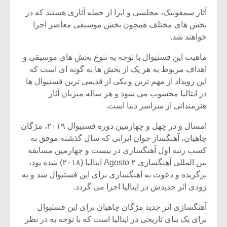
شیش و نیم»
موسیقی فی
برگزار می 
آثار سمفونیک، مجلسی و اپرا از جمله آثاری هستند که در
بخش های مختلف همچون بخش موسیقی معاصر اجرا
اگر نمی توانی
سکانسی به 
خواهند شد.
مشهورترین باشی،
موسیقی فیلم 
بدنام ترین باش
ماهیت این فستیوال با توجه به تنوع بخش های موسیقی و
اهداف مربوط به هر یک از بخش ها به گونه ای است که
این رویداد از مهم ترین و یکی از قدیمی ترین فستیوال ها
در ایتالیا محسوب می شود و هر ساله میزبان آثار
هنرمندانی از سراسر دنیا است.
امسال و در چهل و چهارمین دوره فستیوال ۲۰۱۹، مژگان
چاهیان، آهنگساز جوان ایرانی که سال گذشته موفق به
کسب رتبه اول آهنگسازی در بیست و چهارمین مسابقه
بین المللی آهنگسازی ۲ Agosto ایتالیا (۲۰۱۸) شده بود،
برگزیده و دعوت به آهنگسازی برای این فستیوال شد و به
زودی اثر جدیدش در ایتالیا اجرا می گردد.
آهنگسازی اثر جدید مژگان چاهیان برای این فستیوال
برای یک بنای تاریخی در ایتالیا است که با توجه به در نظر