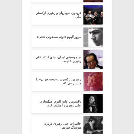
فریدون شهبازیان و رهبری ارکستر
ملی
مرور آلبوم «پوئم سمفونی تختی»
در موسیقی ایران، جای استاد علی
رهبری خالیست
رهبری: ناکسوس «نوحه خوان» را
منتشر می کند
ناکسوس اولین آلبوم آهنگسازی
علی رهبری را منتشر کرد
خاطرات علی رهبری درباره
هوشنگ ظریف