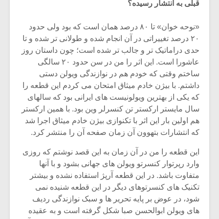
قبلی به انتشار رسیده؟
«نوحه خوان» تا ۸۰ درصد همان است که بود ولی حدود
۲۰ درصد تغییراتی در آن انجام شده و طولانی تر شده و تا
حدی دراماتیک تر و جالب تر شده است؛ چون داستان روز
عاشورا است. این اثر را من در سن حدود ۲۰ سالگی
ساختم وقتی که خودم هم در نوازندگی ویولن دستی
داشتم. با بیژن خادم میثاق امتحان می کردم این قطعه را
که یکی از بهترین ویولونیست های ایرانی بود که سالهای
سال مایستر ارکستر تن کنسرلر وین بود. با همین ارکستر
هم اولین بار این اثر با تکنوازی بیژن خادم میثاق اجرا شد
که انتشارات بتهوون آن زمان صفحه آن را منتشر کرد.
میکلوش روژا
موریس ژار
این قطعه را من در آن زمان به این قصد نوشتم که روزی
وارد رپرتوار کنسرتو ویولن های جهانی بشود و با آنها
متفاوت باشد. در این قطعه آرپژ استفاده نشده و بیشتر
تکنیک های کنسرتوهای دیگر در این قطعه شنیده نمی
شود، در عوض بر پایه تحریر ها و سبک نوازندگی ردیف
یادداشتی بر موسیقی
دوره آموزش
متن فیلم «متری
موسیقی بر
های ویولن ابوالحسن صبا شکل گرفته است و به عقیده