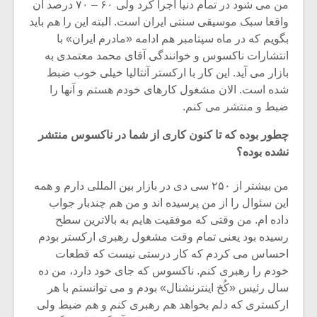
شیش و نیم»
موسیقی فی
من می شود در تمام دنیا اجرا کرد ولی ۶۰ – ۷۰ درصد آن
برگزار می 
واقعا سبک موسیقی سنتی ایران است. البته این را هم باید
بگویم که در ماه سپتامبر هم ادامه «مادرم ایران» با
اگر نمی توانی
سکانسی به 
انتشارات ناکسوس و خوانندگی آقای محمد معتمدی به
مشهورترین باشی،
موسیقی فیلم 
بدنام ترین باش
بازار می آید. این کار با ارکستر آنتالیا خیلی خوب ضبط
شده است. الان مشغول کارهای خودم هستم و آنها را
ضبط و منتشر می کنم.
چطور بوده که تا کنون کاری از شما در ناکسوس منتشر
نشده بوده؟
من بیشتر از ۲۵۰ سی دی در بازار بین المللی دارم و همه
این سئوال را از من پرسیده اند و من هم چندبار جواب
داده ام. من وقتی که موفقیت هایم به بالاترین سطح
رسیده بود یعنی تمام وقت مشغول رهبری ارکستر بودم
احساس می کردم که کار درستی نیست که قطعات
خودم را رهبری کنم. ناکسوس که جای خود دارد، من ده
سال رئیس «کُخ اینترنشنال» بودم و می توانستم با هر
ارکستری که دلم بخواهد هم رهبری کنم و هم ضبط ولی