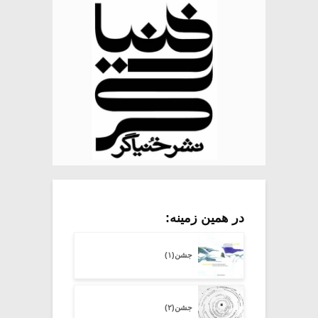
در همین زمینه:
جشن(۱)
جشن(۲)