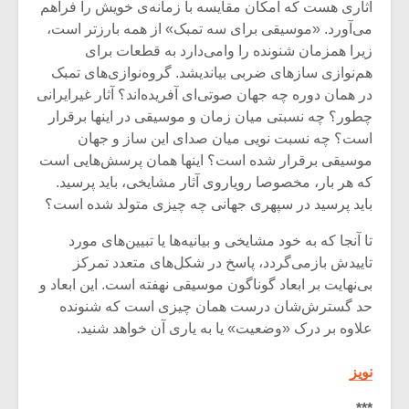
شیش و نیم»
موسیقی فی
آثاری هست که امکان مقایسه با زمانه‌ی خویش را فراهم
برگزار می 
می‌آورد. «موسیقی برای سه تمبک» از همه بارزتر است،
زیرا همزمان شنونده را وامی‌دارد به قطعات برای
اگر نمی توانی
سکانسی به 
هم‌نوازی سازهای ضربی بیاندیشد. گروه‌نوازی‌های تمبک
مشهورترین باشی،
موسیقی فیلم 
بدنام ترین باش
در همان دوره چه جهان صوتی‌ای آفریده‌اند؟ آثار غیرایرانی
چطور؟ چه نسبتی میان زمان و موسیقی در اینها برقرار
است؟ چه نسبت نویی میان صدای این ساز و جهان
موسیقی برقرار شده است؟ اینها همان‌ پرسش‌هایی است
که هر بار، مخصوصا رویاروی آثار مشایخی، باید پرسید.
باید پرسید در سپهری جهانی چه چیزی متولد شده است؟
تا آنجا که به خود مشایخی و بیانیه‌ها یا تبیین‌های مورد
تاییدش بازمی‌گردد، پاسخ در شکل‌های متعدد تمرکز
بی‌نهایت بر ابعاد گوناگون موسیقی نهفته است. این ابعاد و
حد گسترش‌شان درست همان چیزی است که شنونده
علاوه بر درک «وضعیت» یا به یاری آن خواهد شنید.
نویز
***