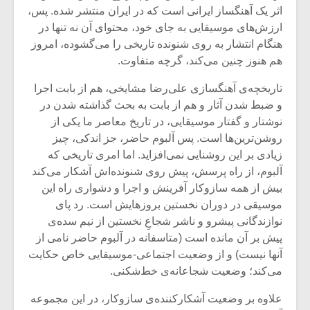
اثر یک آهنگساز ایرانی است که در ایران منتشر شده. پس،
ارزش‌های موسیقایی به جای خود، محتوای آن نه تنها در
هنگام انتشار به روی شنونده تاریخی را می‌گشوده، امروز
هم هنوز چنین می‌کند، گرچه متفاوت.
تاریخچه‌ی آهنگسازی علی‌رضا مشایخی، هم از بابت اجرا
و ضبط شدن آثار و هم از بابت به بحث گذاشته شدن در
نوشتار و گفتار موسیقایی، در تاریخ معاصر ما یکی از
روشن‌ترین‌ها است. پس آلبوم حاضر، جز اندکی، چیز
زیادی بر این روشنایی نمی‌افزاید. اما امری تاریخی که
آلبوم، از راه پرسش، پیش روی شنونده‌اش آشکار می‌کند
بیش از همه سازوکار آفرینش و اجرا و دشواری راه این
موسیقی در دوران نخستین بروزهایش است. رد پای
میکلوش روژا
موریس ژار
نوازندگانی پیشرو و ناشر شجاعِ نخستین از نیم سده‌ی
پیش بر آن مانده است (متاسفانه در آلبوم حاضر نامی از
آنها نیست) و از وضعیت اجتماعی-موسیقایی خاص حکایت
می‌کند؛ وضعیت شجاعانه‌ی خط‌شکنی.
یادداشتی بر موسیقی
دوره آموزش
متن فیلم «متری
موسیقی بر
علاوه بر وضعیت آشکارکننده‌ی سازوکار، در این مجموعه