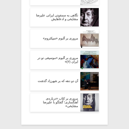
نگاهی به سمفونی ایرانی علیرضا
مشایخی و ادعاهایش
مروری بر آلبوم «سپکتروم»
مروری بر آلبوم «موسیقی نو در
ایران (۲)»
آن دو دهه که بر شهرزاد گذشت
مروری بر کتاب «درباره‌ی
آهنگسازی؛ گفتگو با علیرضا
مشایخی»