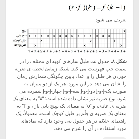
تعریف می شود.
شکل ۸.
جدول نت طبلْ سازهای کوبه ای مختلف را در
سمت چپ فهرست می کند. شبکه زمانیْ لحظه ی ضربه
خوردن هر طبل را و اعداد پایین چگونگی شمارش زمان
را نشان می دهد. در این مورد، هر یک از دو میزان به
صورت یک-اِ-و-اِ دو-اِ-و-اِ سه-اِ-و-اِ چهار-اِ-و-اِ شمرده می
شود. نوع ضربه نیز نشان داده شده است: “x” به معنای یک
ضربه ی عادی، و “o” به معنای یک سِنج پاییِ باز ، و “f” به
معنای یک ضربه ی فِلَم بر طبل کوچک است. معمولاً، یک
راهنمای علائم در هر جدول نتی وجود دارد که نمادهای
مورد استفاده در آن را شرح می دهد.