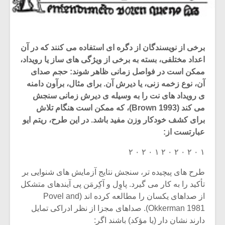
برخی از نویسندگان از دگره ای استفاده می کنند که در آن
اعداد مختلفی، بسته به برخی از ویژگی های ساز یا رویداد،
ممکن است در فواصل زمانی ظاهر شوند: حجم صدای
آن، نوع زخمه زنی، یا دیرش آن. برای مثال، برآون دامنه
ی رویداد های نت را به وسیله ی دیرش زمانی سنجش
می کند (Brown 1993)، که ممکن است هنگام تلاش
برای کشف خودکار وزن مفید باشد. در این طرح، ریتم ایو
عبارتست از:
۱ ۰ ۲ ۰ ۲ ۰ ۲ ۱ ۰ ۲ ۰ ۲
طرح های پیچیده تر، سنجش نتایج آزمایش های شنوایی بر
تأکید را به کار می گیرد. پاوِل و آکِرمَن پی آیندهای متشکل
از صداهای یکسان را مطالعه کرده اند (Povel and
Okkerman 1981). صداهای مجزا از نظر ادراکی تمایل
دارند نشان دار (یا مؤکد) باشند اگر: