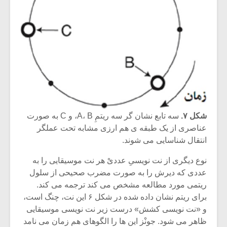
شیش و نیم»
موسیقی فی
برگزار می 
اگر نمی توانی
سکانسی به 
مشهورترین باشی،
موسیقی فیلم 
بدنام ترین باش
شکل ۷.
سه تابع نشان گر سه ریتمِ A، B، و C به صورت
عناصری از یک طبقه ی هم ارزی مشابه تحت عملگر
انتقال شناسایی می شوند.
نوع دیگری از نت نویسیِ عددیْ هر نت موسیقایی را به
عددی که دیرش را به صورت مضرب صحیحی از سلول
ریتمی مورد مطالعه مشخص می کند ترجمه می کند.
برای ریتم نشان داده شده در شکل ۶ این نت، چنگ است،
و «نت نویسی کشش» درست زیر نت نویسی موسیقایی
ظاهر می شود. جونْز این ها را الگوهای هم زمان می نامد