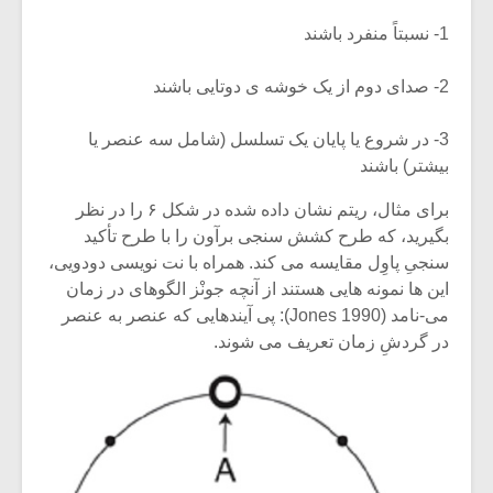
1- نسبتاً منفرد باشند
2- صدای دوم از یک خوشه ی دوتایی باشند
3- در شروع یا پایان یک تسلسل (شامل سه عنصر یا
بیشتر) باشند
برای مثال، ریتم نشان داده شده در شکل ۶ را در نظر
بگیرید، که طرح کشش سنجی برآون را با طرح تأکید
سنجیِ پاوِل مقایسه می کند. همراه با نت نویسی دودویی،
این ها نمونه هایی هستند از آنچه جونْز الگوهای در زمان
می-نامد (Jones 1990): پی آیندهایی که عنصر به عنصر
در گردشِ زمان تعریف می شوند.
میکلوش روژا
موریس ژار
یادداشتی بر موسیقی
دوره آموزش
متن فیلم «متری
موسیقی بر