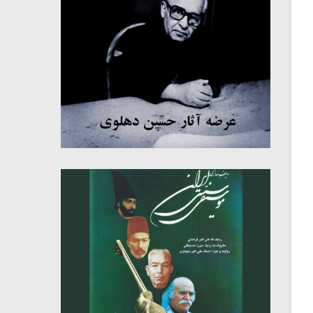
میکلوش روژا
موریس ژار