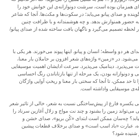
ی همزمان بوده است، سرشت دونوازانه‌ی این خوانش خود را
ه و صدای پیانو می‌یابد؛ در سکوت‌ها و مکث‌ها. آنجا که شاعر
به حضور همنوازش بدهد. و چه هوشمندانه و با ظرافت چنین
در لحظه تصمیم می‌گیرد و ناگهان بافت ساخته شده از صدای پیانو/
 هر دو واسطه؛ انسان و پیانو. اینها پیوند می‌خورند. هر یکی با
‌شود. در «زمین» واژه‌های شعر افزون بر حاملان بار معنا،
می‌پذیرد. دینامیک می‌پذیرد. سرعت ادایشان اهمیت موسیقایی
نی و دونوازانه بودن، یک مرحله از تنها بازتاباندن رنگ احساسی
تا حد ممکن، تا آنجا که سختی بار معنا و ریختِ آوایی واژگان
ظه‌ی موسیقایی واداشته است.
 یکسره فارغ از پیش‌ساختگی نسبت به شعر، خالی از تاثیر شعر
 می‌تواند زمین را بشنود و چند نت مواج و زلال آغازین سرناد را
بیابد؟ چه‌سان ممکن است ابتدای «کُن بریو»، صدای خشن و
نده، عبارت «باد اسب است» و صدای برخلاف قطعات پیشین
گر شنیده شود؟