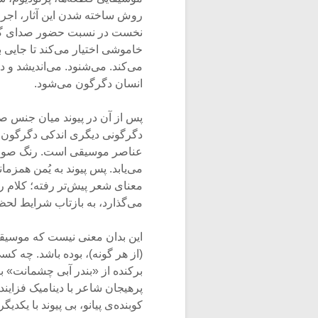
روش ساخته شدن این آثار، اجرا
نخست در نسبت حضور صدای گویند
خاموشی اختیار می‌کند تا جایی 
می‌کند. می‌شنود. می‌اندیشد و 
انسان دگرگون می‌شود.
پس از آن در پیوند میان جنس صدای
دگرگونی دیگری اندکی دگرگون می
عناصر موسیقی‌ است. رنگ صوت 
می‌یابد. پس پیوند به یُمن همزما
معنای شعر پیش‌تر رفته؛ کلام را 
می‌گذارد، به بازتاب شرایط لح
این بدان معنی نیست که موسیقی
(از هر گونه)، بوده باشد. چه کسی
برکنده از «بندر آبی چشمانت» 
پرهیجان شاعر با دینامیک فزای
کوبنده‌ی پیانو، بی پیوند با یکدی