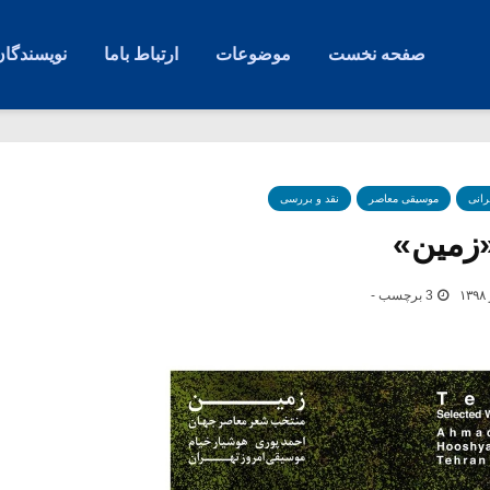
صفحه نخست
موضوعات
ارتباط باما
نویسندگان
رانی
موسیقی معاصر
نقد و بررسی
«زمین»
3 برچسب -