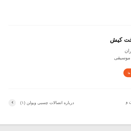
قت کیش
 موسیقی
ها
 و
درباره اتصالات چسبی ویولن (۱)