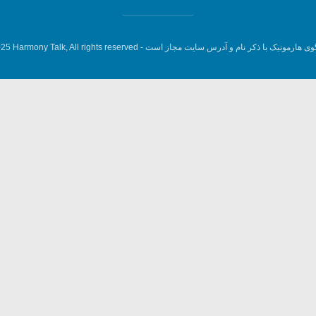
وی هارمونیک با ذکر نام و آدرس سایت مجاز است -
5 Harmony Talk, All rights reserved.