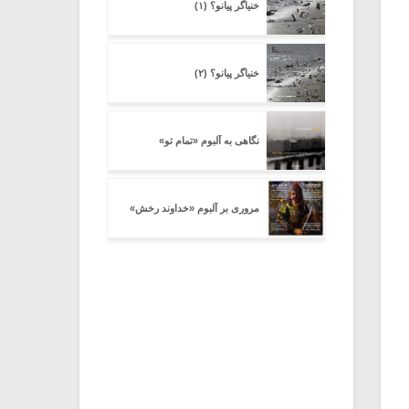
خنیاگر پیانو؟ (۱)
خنیاگر پیانو؟ (۲)
نگاهی به آلبوم «تمام تو»
مروری بر آلبوم «خداوند رخش»