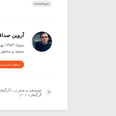
hooshyar
آروین صدا
متولد ۱۳۵۳ تهران
منتقد و محقق
مشاهده تمام پست 
موسیقی و شعر در «گرگیعان
گرگیعان» (۱۰)