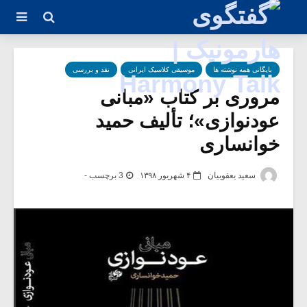
بایگانی همه نوشته ها
موسیقی کلاسیک ایرانی
نقد و بررسی
مروری بر کتاب «مبانی
عودنوازی»؛ تألیف حمید
خوانساری
سعید یعقوبیان
۴ شهریور ۱۳۹۸
3 برچسب -