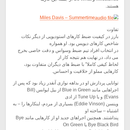
شیش و نیم»
موسیقی فی
هستند.
برگزار می 
Miles Davis – Summertime
اگر نمی توانی
سکانسی به 
مشهورترین باشی،
موسیقی فیلم 
تفاوت
بدنام ترین باش
بارز در کیفیت ضبط کارهای استودیویی از دیگر نکات
شاخص کارهای دیویس بود. او همواره
در انتخاب افراد تیم ضبط وسواس و دقت خاصی بخرج
می داد، در نهایت هم نتیجه کار از
لحاظ کیفی کاملا” با ضبط های دیگران متفاوت بود،
کارهایی مملو از خلاقیت و احساس.
توانایی پردازش او در بداهه نوازی آنقدر زیاد بود که پس از
اجراهایی مانند Blue in Green از بیل ایوانس (Bill
Evans) و یا Tune Up از ادی
وینسن (Eddie Vinson) بسیاری از مردم، اینکارها را – به
اشتباه – ساخته او
پنداشتند. همچنین اجراهای جدید او از کارهایی مانند Bye
Bye Black Bird یا On Green