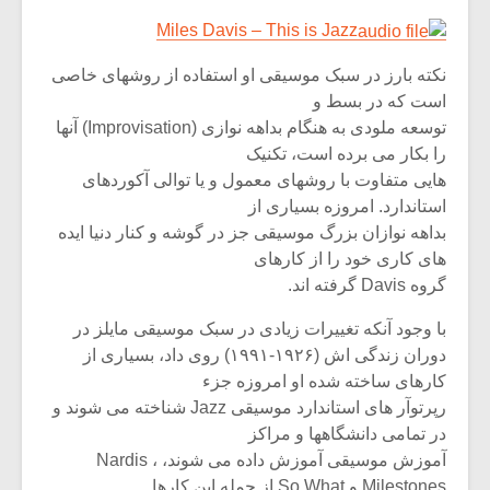
Miles Davis – This is Jazz
نکته بارز در سبک موسیقی او استفاده از روشهای خاصی
است که در بسط و
توسعه ملودی به هنگام بداهه نوازی (Improvisation) آنها
را بکار می برده است، تکنیک
هایی متفاوت با روشهای معمول و یا توالی آکوردهای
استاندارد. امروزه بسیاری از
بداهه نوازان بزرگ موسیقی جز در گوشه و کنار دنیا ایده
های کاری خود را از کارهای
گروه Davis گرفته اند.
با وجود آنکه تغییرات زیادی در سبک موسیقی مایلز در
میکلوش روژا
موریس ژار
دوران زندگی اش (۱۹۲۶-۱۹۹۱) روی داد، بسیاری از
کارهای ساخته شده او امروزه جزء
رپرتوآر های استاندارد موسیقی Jazz شناخته می شوند و
در تمامی دانشگاهها و مراکز
یادداشتی بر موسیقی
دوره آموزش
آموزش موسیقی آموزش داده می شوند، Nardis ،
متن فیلم «متری
موسیقی بر
Milestones و So What از جمله این کارها