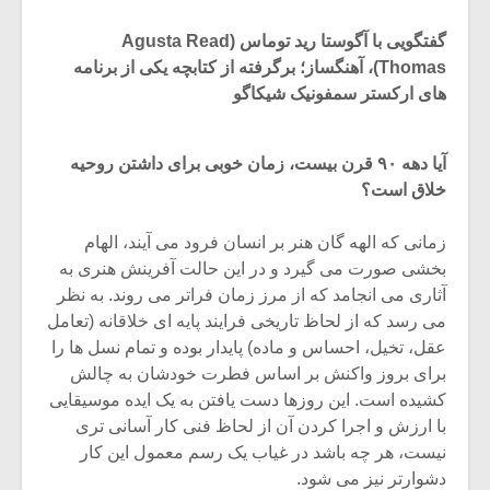
گفتگویی با آگوستا رید توماس (Agusta Read
Thomas)، آهنگساز؛ برگرفته از کتابچه یکی از برنامه
های ارکستر سمفونیک شیکاگو
آیا دهه ۹۰ قرن بیست، زمان خوبی برای داشتن روحیه
خلاق است؟
زمانی که الهه گان هنر بر انسان فرود می آیند، الهام
بخشی صورت می گیرد و در این حالت آفرینش هنری به
آثاری می انجامد که از مرز زمان فراتر می روند. به نظر
می رسد که از لحاظ تاریخی فرایند پایه ای خلاقانه (تعامل
میکلوش روژا
موریس ژار
عقل، تخیل، احساس و ماده) پایدار بوده و تمام نسل ها را
برای بروز واکنش بر اساس فطرت خودشان به چالش
کشیده است. این روزها دست یافتن به یک ایده موسیقایی
با ارزش و اجرا کردن آن از لحاظ فنی کار آسانی تری
یادداشتی بر موسیقی
دوره آموزش
نیست، هر چه باشد در غیاب یک رسم معمول این کار
متن فیلم «متری
موسیقی بر
دشوارتر نیز می شود.