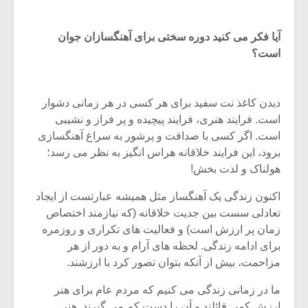
شیش و نیم»
موسیقی فی
برگزار می 
آیا فکر می کنید دوره سختی برای آهنگسازان جوان
اگر نمی توانی
سکانسی به 
است؟
مشهورترین باشی،
موسیقی فیلم 
بدنام ترین باش
دیدن کاغذ نت سفید برای هر کسی در هر زمانی دشوار
است. فرایند هنری، فرایند پیچیده و پر فراز و نشیبی
است. اگر کسی با صداقت و پرشور به سراغ آهنگسازی
برود، این فرایند خلاقانه هراس انگیز به نظر می رسد؛
هولناک و لذت بخش!
اکنون زندگی یک آهنگساز مثل همیشه عبارتست از ایجاد
تعادلی سست بین جدیت خلاقانه (که نیازمند اختصاص
زمان پر ارزش است) و فعالیت های تکراری و روزمره
برای ادامه زندگی. لحظه های آرام و به دور از هر
مزاحمت، بیش از آنکه بتوان تصور کرد با ارزشند.
ما در زمانی زندگی می کنیم که مردم عام برای هنر
ارزش کمی قائلند و آن را دست کم می گیرند. هنر