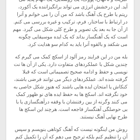
آید. این درخشش انرژی می تواند برانگیزاننده یک آکورد،
ریتم یا طرح یک آهنگ باشد که من آن را می خوانم و آنرا
در ارتباط با ساختار، فرم، ترکیب و غیره بررسی می کنم.
از آن جا به بعد یک تصویر و طرح کلی شکل می گیرد. مهم
است که یک آهنگساز بداند که یک ایده موسیقایی چگونه
می شکفد و بالقوه آنرا باید به کدام سو هدایت کرد.
بله من در این فرایند رمز آلود از اسکچ کمک می گیرم که
چندین شکل با عملکردهای متفاوت دارد. یکی از آن ها نت
نویسی و حفظ و ادامه صحیح تصمیماتی است که قبلا
گرفته شده اند. عملکردهای دیگر می توانند فرضی باشند،
کنکاش یا امتحان ایده هایی باشند که هنوز شکل خاصی به
خود نگرفته اند. اسکچ ها به حفظ ایده های نو ظهور کمک
می کنند وگرنه از بین رفتنشان با وقفه درآهنگسازی یا با
بی حوصلگی آهنگساز فاجعه است. هرچند این اسکچ ها
طرح نهایی آهنگ نیستند.
روش من اینگونه نیست که آهنگ کوتاهی بنویسم و سپس
آن را تنظیم کنم بلکه ترجیح می دهم که آن را تکمیل کنم