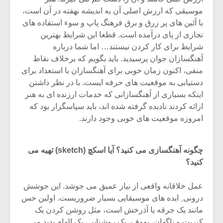
موسیقی که ارزش اصلی آن به اندیشه نهفته در آن است،
با آئین های پر زرق و برق فرهنگ پاپ و سوء استفاده های
تجاری از پای درآمده است. قطعا این شرایط بهترین
شرایط برای کار کردن نیستند… اما شما درباره
آهنگسازان جوان پرسیدید. باید بگویم که برخلاف نقاط
منفی، اکنون زمان خوبی برای آهنگسازان با استعداد برای
دستیابی به موقعیت های حرفه ایست. با در نظر داشتن
اینکه بسیاری از آهنگسازانی که خدمات ارزنده ای به هنر
ارائه کردند نادیده گرفته شده اند، باید سپاسگزار بود که
امروزه موقعیت های خوبی وجود دارند.
چگونه آهنگسازی می کنید؟ آیا اسکچ (sketch) تهیه می
کنید؟
عمل خلاقانه واقعی از نیاز عمیق می جوشد. این جوشش
درونی ِ ایده های موسیقایی بسیار ضروریست. اولین حس
مانند یک جرقه یا آذرخش است، مثل روشن کردن یک
کبریت و ناگهان، پووف، یک روشنایی، یک الهام پدید می