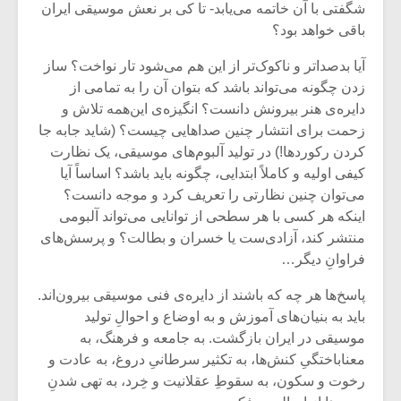
شیش و نیم»
موسیقی فی
شگفتی با آن خاتمه می‌یابد- تا کی بر نعش موسیقی ایران
برگزار می 
باقی خواهد بود؟
اگر نمی توانی
سکانسی به 
آیا بدصداتر و ناکوک‌تر از این هم می‌شود تار نواخت؟ ساز
مشهورترین باشی،
موسیقی فیلم 
زدن چگونه می‌تواند باشد که بتوان آن را به تمامی از
بدنام ترین باش
دایره‌ی هنر بیرونش دانست؟ انگیزه‌ی این‌همه تلاش و
زحمت برای انتشار چنین صداهایی چیست؟ (شاید جابه جا
کردن رکوردها!) در تولید آلبوم‌های موسیقی، یک نظارت
کیفی اولیه و کاملاً ابتدایی، چگونه باید باشد؟ اساساً آیا
می‌توان چنین نظارتی را تعریف کرد و موجه دانست؟
اینکه هر کسی با هر سطحی از توانایی می‌تواند آلبومی
منتشر کند، آزادی‌ست یا خسران و بطالت؟ و پرسش‌های
فراوانِ دیگر…
پاسخ‌ها هر چه که باشند از دایره‌ی فنی موسیقی بیرون‌اند.
باید به بنیان‌های آموزش و به اوضاع و احوالِ تولید
موسیقی در ایران بازگشت. به جامعه و فرهنگ، به
معناباختگیِ کنش‌ها، به تکثیر سرطانیِ دروغ، به عادت و
رخوت و سکون، به سقوطِ عقلانیت و خِرد، به تهی شدنِ