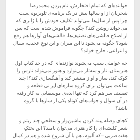
خواننده‌ای که تمام افتخارش، نام بردنِ محمدرضا
شجریان از او سالها پیش در یک برنامه‌ی تلویزیونی‌ست
چرا پس از سال‌ها نمی‌تواند تکلیف خودش را با ژانری که
می‌خواند روشن کند؟ چگونه فراموش شده است که پس
از اصلاحِ فالشی‌های تصنیف‌ها، فالشی‌های آوازها هم رفع
شود؟ چگونه می‌شود تا این میزان و این نوعِ عجیب، سیال
و انتزاعی، خارج خواند؟
چه عواملی سبب می‌شوند نوازنده‌ای که در حد کتاب اول
هنرستان، تار و سه‌تار می‌نوازد و هنوز نمی‌تواند تارش را
کوک کند، ساز و آواز منتشر کند و آهنگسازی کند؟! چند
ساعت می‌توان برای گروه سازهای ایرانی قطعه و
تصنیف سر هم کرد که تنها ایده‌ی موسیقاییِ به کار رفته
میکلوش روژا
موریس ژار
در آن سوال و جواب‌های کوتاهِ یکی از سازها با گروه
باشد؟
کجای وصله پینه کردنِ ماشین‌وار و سطحیِ چند ریتم و
شعر کلیشه‌ای را کار هنری می‌توان نامید؟ این بختکِ
یادداشتی بر موسیقی
دوره آموزش
متن فیلم «متری
موسیقی بر
هفت‌ضربی –که آلبوم، هم با آن شروع شده و هم در کمال