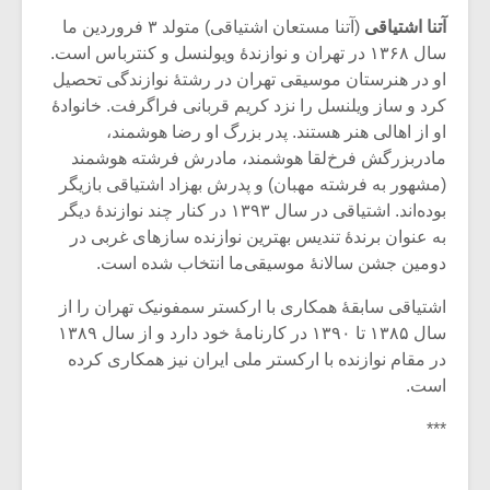
آتنا اشتیاقی
(آتنا مستعان اشتیاقی) متولد ۳ فروردین ما
سال ۱۳۶۸ در تهران و نوازندهٔ ویولنسل و کنترباس است.
او در هنرستان موسیقی تهران در رشتهٔ نوازندگی تحصیل
کرد و ساز ویلنسل را نزد کریم قربانی فراگرفت. خانوادهٔ
او از اهالی هنر هستند. پدر بزرگ او رضا هوشمند،
مادربزرگش فرخ‌لقا هوشمند، مادرش فرشته هوشمند
(مشهور به فرشته مهبان) و پدرش بهزاد اشتیاقی بازیگر
بوده‌اند. اشتیاقی در سال ۱۳۹۳ در کنار چند نوازندهٔ دیگر
به عنوان برندهٔ تندیس بهترین نوازنده سازهای غربی در
دومین جشن سالانهٔ موسیقی‌ما انتخاب شده است.
اشتیاقی سابقهٔ همکاری با ارکستر سمفونیک تهران را از
سال ۱۳۸۵ تا ۱۳۹۰ در کارنامهٔ خود دارد و از سال ۱۳۸۹
در مقام نوازنده با ارکستر ملی ایران نیز همکاری کرده
است.
***