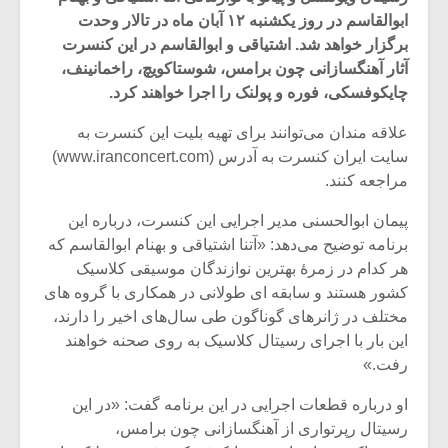
ابوالقاسم در روز یکشنبه ۱۲ آبان ماه در تالار وحدت
برگزار خواهد شد. اشتیاقی و ابوالقاسم در این کنسرت
آثار آهنگسازانی چون برامس، شوستاکویچ، راخمانینف،
چایکوفسکی، فوره و پولنک را اجرا خواهند کرد.
علاقه مندان می‌توانند برای تهیه بلیت این کنسرت به
سایت ایران کنسرت به آدرس (www.iranconcert.com)
مراجعه کنند.
پیمان ابوالحسنی مدیر اجرایی این کنسرت، درباره این
برنامه توضیح می‌دهد: «آتنا اشتیاقی و بهنام ابوالقاسم که
هر کدام در زمرۀ بهترین نوازندگان موسیقی کلاسیک
کشور هستند و سابقه ای طولانی در همکاری با گروه های
میکلوش روژا
موریس ژار
مختلف در ژانرهای گوناگون طی سال‌های اخیر را دارند،
این بار با اجرای رسیتال کلاسیک به روی صحنه خواهند
رفت.»
او درباره قطعات اجرایی در این برنامه گفت: «در این
یادداشتی بر موسیقی
دوره آموزش
رسیتال رپرتواری از آهنگسازانی چون برامس،
متن فیلم «متری
موسیقی بر