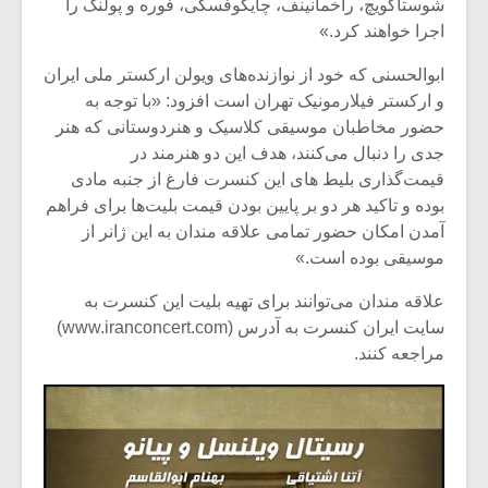
شیش و نیم»
موسیقی فی
شوستاکویچ، راخمانینف، چایکوفسکی، فوره و پولنک را
برگزار می 
اجرا خواهند کرد.»
اگر نمی توانی
سکانسی به 
ابوالحسنی که خود از نوازنده‌های ویولن ارکستر ملی ایران
مشهورترین باشی،
موسیقی فیلم 
و ارکستر فیلارمونیک تهران است افزود: «با توجه به
بدنام ترین باش
حضور مخاطبان موسیقی کلاسیک و هنردوستانی که هنر
جدی را دنبال می‌کنند، هدف این دو هنرمند در
قیمت‌گذاری بلیط های این کنسرت فارغ از جنبه مادی
بوده و تاکید هر دو بر پایین بودن قیمت بلیت‌ها برای فراهم
آمدن امکان حضور تمامی علاقه مندان به این ژانر از
موسیقی بوده است.»
علاقه مندان می‌توانند برای تهیه بلیت این کنسرت به
سایت ایران کنسرت به آدرس (www.iranconcert.com)
مراجعه کنند.