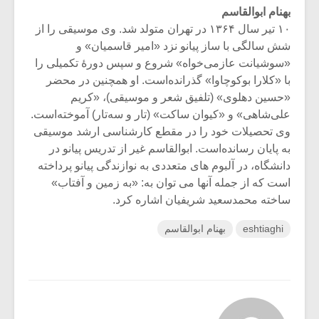
بهنام ابوالقاسم
۱۰ تیر سال ۱۳۶۴ در تهران متولد شد. وی موسیقی را از
شش سالگی با ساز پیانو نزد «امیر قاسمیان» و
«سوشیانت عازمی‌خواه» شروع و سپس دورهٔ تکمیلی را
با «کلارا بوکوچاوا» گذرانده‌است. او همچنین در محضر
«حسین دهلوی» (تلفیق شعر و موسیقی)، «کریم
علی‌شاهی» و «کیوان ساکت» (تار و سه‌تار) آموخته‌است.
وی تحصیلات خود را در مقطع کارشناسی ارشد موسیقی
به پایان رسانده‌است. ابوالقاسم غیر از تدریس پیانو در
دانشگاه، در آلبوم های متعددی به نوازندگی پیانو پرداخته
است که از جمله آنها می توان به: «به زمین و آفتاب»
ساخته محمدسعید شریفیان اشاره کرد.
eshtiaghi
بهنام ابوالقاسم