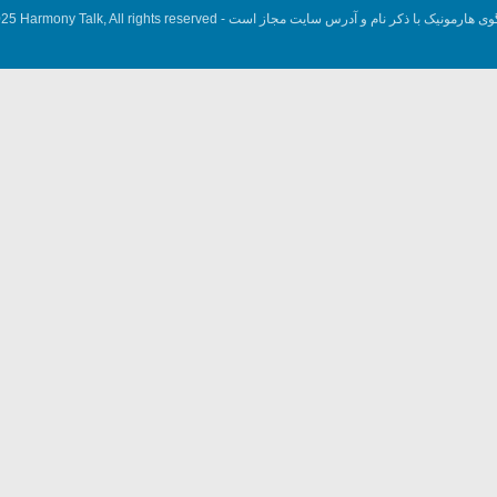
وی هارمونیک با ذکر نام و آدرس سایت مجاز است -
5 Harmony Talk, All rights reserved.