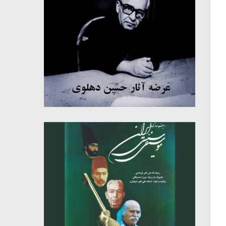
میکلوش روژا
موریس ژار