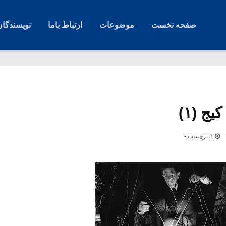
صفحه نخست
موضوعات
ارتباط باما
نویسندگان
ج (۱)
3 برچسب -