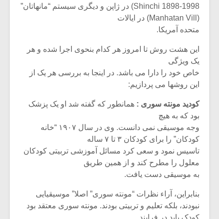
شیش و نیم»
موسیقی فی
Shinchi 1898-1998) در ژاپن و دیگری سیستم “مانهاتان”
برگزار می 
(Manhatan Vill) در ایالات
متحده آمریکا.
اگر نمی توانی
سکانسی به 
مشهورترین باشی،
موسیقی فیلم 
این هشت روش تا امروز هر کدام بنحوی اجرا شده و هر
بدنام ترین باش
یک ویژگی
خاص خود را دارا می باشد. در اینجا به بررسی هر یک از
این روشها می پردازیم:
کودید مونته سوری :
همانطور که گفته شد او یک پزشک
بود که به هیچ
وجه موسیقی نمی دانست. وی در سال ۱۹۰۷ “خانه
کودکان” را برای کودکان ۳ تا ۷ ساله
تاسیس نمود و سعی کرد مسائل آموزشی تربیتی کودکان
معلول را مطرح کند و از همین طریق
به موسیقی دست یافت.
بنابراین، آراء نظرات “مونته سوری” اصلا” موسیقیایی
نبودند، بلکه تعلیم و تربیتی بودند. مونته سوری معتقد بود
کودک باید در فرایند