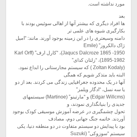
مورد نداشته است.
بعد
ها افراد دیگری که بیشتر آنها از اهالی سوئیس بودند با
بکارگیری شیوه های علمی تر
دامنه وسیعتری را در این زمینه بوجود آورند. مانند: “امیل
ژاک دالکروز” (Emile
Jaqucs Dalcroze 1865 -1950)، “کارل ارف” (Karl Orff
1895-1982)، “زلتان کدای”
(Zoltan Kodaly ) که سیستم مجارستانی را ابداع نمود.
البته باید متذکر شویم که همگی
آنها در یک محدوده جغرافیایی زندگی می کردند. بعد از دو
یا سه نسل، “ادگار ویلمز”
میکلوش روژا
موریس ژار
(Edgar Willcms) و “مارتینو” (Martinoe) سیستمهای
جدیدی را بنیانگذاری نمودند، و
تحول چشمگیری در عرضه آموزش موسیقی کودک بوجود
آوردند. خاتمه جنگ جهانی دوم، مصادف
یادداشتی بر موسیقی
دوره آموزش
بود با پیدایش دو سیستم متفاوت در دو منطقه دنیا، یکی
متن فیلم «متری
موسیقی بر
سیستم “سوزوکی” (Suzuki