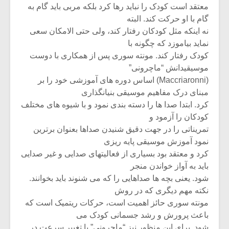
معتقد است کودک را نباید رها کرد بلکه مربی باید گام به
گام با او حرکت کند. البته
نه اینکه مثل کودکان رفتار کند، ولی حتی الامکان سعی
نماید بیاموزد که چگونه با
کودک رفتار کند. مونته سوری پس از همکاری با دوست
موسیقیدانش “ماچرونی”
(Maccriaronni) اساس دوره های آموزشی خود را بر
مبنای درک مفاهیم موسیقی بنیانگذاری
کرد. ابتدا صدا ها را دسته بندی نمود و با شیوه های مختلف
کودکان را آزمود و
تمریناتی را در جهت دقیق شنیدن صداها بعنوان برترین
نمود آموزش موسیقی پایه ریزی
کرد و معتقد بود بسیاری از فعالیتهای صدایی و غیر صدایی
باید به آواز خواندن منجر
شود. یعنی بچه ها صداهایی را که می شنوند باید بخوانند.
نکته مهم دیگری که در روش
مونته سوری حائز اهمیت است، حرکات ریتمیک است که
باعث پرورش و رشد جسمانی کودک می
شود. برای این منظور نیز “ماچرونی” با تغییر سرعت در