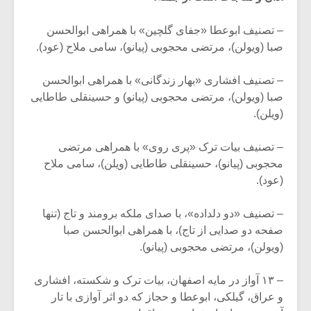
– تصنیف ابوعطا «جفای گلچین» با همراهی ابوالحسن
صبا (ویولن)، مرتضی محجوبی (پیانو)، سامی ملاح (عود).
– تصنیف افشاری «بهار زندگانی» با همراهی ابوالحسن
صبا (ویولن)، مرتضی محجوبی (پیانو) و حسینقلی طاطایی
(ویلن).
– تصنیف بیات ترک «پری روی» با همراهی مرتضی
محجوبی (پیانو)، حسینقلی طاطایی (ویلن)، سامی ملاح
(عود).
– تصنیف «دو دلداده»، با صدای ملکه برومند و تاج (تنها
میکلوش روژا
موریس ژار
صفحه دو صدایی از تاج)، با همراهی ابوالحسن صبا
(ویولن)، مرتضی محجوبی (پیانو).
– ۱۳ آواز در مایه اصفهان، بیات ترک و شکسته، افشاری
یادداشتی بر موسیقی
دوره آموزش
و عراق، گیلکی، ابوعطا و حجاز که دو اثر آوازی با تار
متن فیلم «متری
موسیقی بر