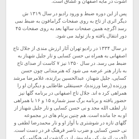
شیش و نیم»
موسیقی فی
آشوت در مایه اصفهان و عشاق است.
برگزار می 
پس از این دوره ضبط و ورود رادیو در سال ۱۳۱۹ ش
اگر نمی توانی
سکانسی به 
دیگر اثری از تاج به روی صفحات گرامافون به ضبط نمی
مشهورترین باشی،
موسیقی فیلم 
رسد اگرچه همین صفحات سالها بعد به روی صفحات ۴۵
بدنام ترین باش
دور انتقال یافته و باز تولید می شود.
در سال ۱۳۳۴ در رادیو تهران آثار ارزش مندی از جلال تاج
اصفهانی به همراه نی حسن کسایی و تار جلیل شهناز به
ضبط می رسد. در سال ۱۳۵۰ نیز ۷ کاست از صدای تاج
به بازار هنر عرضه می شود که هنرمندانی چون حسن
کسایی، جلیل شهناز، عبدالحسین برازنده، غلامرضا مرشد
ورزنده (رضا ورزنده)، حسینقلی طاطایی و دیگران او را
همراهی کرد ه اند. جلال تاج اصفهانی در برنامه گلها نیز
حضور یافته و برنامه برگ سبز شماره ۱۵ و ۱۶ با همراهی
تار لطف الله مجد و نی حسن کسایی و تار جلیل شهناز از
او به جا مانده است. هم چنین برنام های در مجموعه
گلهای تازه در شوشتری با آواز او و تار محمدرضا لطفی و
نی حسن کسایی و ضرب ناصر فرهنگ فر در دست است.
(آخرین اثرش کی ماه پیش از درگذشت او، هنگامی که