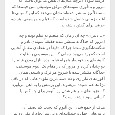
گرفته شود؟ اگرچه مثال‌های نقض می‌توان یافت اما
مرور و یادآوریِ نمونه‌هایِ موفق موسیقی متن فیلم‌ها که
مستقلاً نیز منتشر شده‌اند نشان می‌دهد که این کامیابی‌ها
اغلب زمانی حاصل شده است که فیلم و موسیقی، هر دو،
حرفی برای گفتن داشته‌اند.
«…دلبری» چه آن زمان که منضم به فیلم بوده و چه
امروز که جداگانه منتشر شده حقیقتاً نمونه‌ی نادر و
شگفت‌انگیزی‌ست؛ چرا که دقیقاً در نقطه‌ی مقابلِ آنجایی
ا‌ست که باید می‌بود. زمانی که این موسیقیِ به غایت
کلیشه‌ای و رخوت‌بار همراه فیلم بوده، نازل بودنِ فیلم را
دو چندان کرده و امروز که در مقام یک آلبوم موسیقی،
جداگانه منتشر شده با شروعِ هر ترَک و شنیدنِ همان‌
آکوردهای تکراری و دم دستی‌ترین ملودی‌هایی که در باقی
میکلوش روژا
موریس ژار
ترَک‌ها هم شنیده می‌شوند، این پرسش را به ذهن می‌آورد
که هزینه‌های سر هم شدن این آلبوم برای چه کس یا
کسانی سود داشته ‌است؟
یادداشتی بر موسیقی
دوره آموزش
هدف از جمع شدن این آلبوم که دست ‌کم نصف آن
متن فیلم «متری
موسیقی بر
برش‌هایی چهل و چندثانیه‌ای و بی ‌سرانجام از یکی دو تمِ