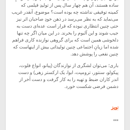
شیش و نیم»
موسیقی فی
ساده هستند، آن ‌هم چهار سال پس از تولیدِ فیلمی که
برگزار می 
کمینه توفیقی نداشته چه بوده ‌است؟ موضوع، آنقدر غریب
اگر نمی توانی
سکانسی به 
می‌نماید که به نظر می‌رسد در ذهن خودِ صاحبان اثر نیز
مشهورترین باشی،
موسیقی فیلم 
حتی چنین انتظاری نبوده که قرار است عده‌ای دست به
بدنام ترین باش
جیب شوند و این آلبوم را بخرند. در این میان اگر چه تنها
دلخوشی همین است که برای گروهی نوازنده کاری فراهم
شده اما زیانِ اجتماعی چنین تولیداتی بیش از اینهاست که
چنین نفعی را پوشش دهد.
باری؛ می‌توان لشگری از نوازندگان (پیانو، انواع فلوت،
پیکولو، سنتور، ترومپت، ابوا، یک ارکستر زهی) و دست
اندر کاران ضبط و تهیه را به کار گرفت و دست آخر از
دشمن فرضی شکست خورد.
نویز
***