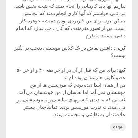
شیش و نیم»
موسیقی فی
نداریم آنها باید کارهایی را انجام دهند که نتیجه بخش باشد.
برگزار می 
من نمی خواستم که آنها کاری انجام دهند که انجامش
اگر نمی توانی
سکانسی به 
ممکن نبود. برای من کاربردی بودن همیشه جوهره کار
مشهورترین باشی،
موسیقی فیلم 
است. من از تصور هنرمندی که آثاری می سازد که انجام
بدنام ترین باش
دادنی نیستند متنفرم.
کربی:
داشتن نقاش در یک کلاس موسیقی تعجب بر انگیز
نیست؟
کیج:
برای من که قبل از آن در اواخر دهه ۴۰ و اواخر ۵۰
عضو کلوپ هنرمندان بوده ام نه.
من از همان ابتدا دیده بودم که موزیسین ها از من
خوششان نمی آمد اما نقاشان از من خوششان می آمد،
کسانی که به دیدن کنسرتهای نمایشی و یا موسیقایی من
می آمدند به ندرت موزیسین بودند. تماشاچیان بیشتر
علاقمندان به نقاشی و مجسمه بودند.
cage