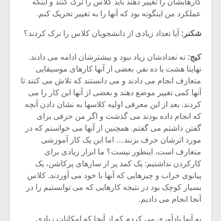
کارهایشان را تغییر دهند باید کلاس را ترک کنند و اینکه
عملکرد من اینگونه بود که آنها را به تغییر تحریک کنم.
شکنر:
آیا تعداد زیادی از دانشجویان کلاس را ترک کردند؟
کیج:
نه تعدادشان زیاد نبود و بیشترشان ادامه می دادند.
نهایتا هشت یا ده نفر. بعضی از آنها کارهای موسیقایی
متعارف انجام می دادند و می دانستند که تلاش می کنند تا
آنها کمی تغییر موضع دهند و بعضی از آنها این کار را می
کردند. بعد از این معرفی اولیه کلاسها به نشان دادن آنچه
که انجام داده بودند می گذشت و اگر من حرفی برای
گفتن داشتم می گفتم. همچنین از آنها می خواستم که در
مورد اثرشان حرف بزنند… اما این یک کار آموزشی
متعارف است، اینطور نیست؟ ما ابزار زیادی برای
میکلوش روژا
موریس ژار
کارکردن نداشتیم: یک کمد پر از سازهای پرکاشن، یک
پیانوی خراب و چیزهایی که آنها با خود می آوردند. کلاس
بسیار کوچک بود در نتیجه کارهایی که می توانستیم را در
آنجا انجام می دادیم.
یادداشتی بر موسیقی
دوره آموزش
متن فیلم «متری
موسیقی بر
به آنها یادآوری می کردم که از آنجا که امکانات زیادی