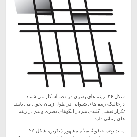
شیش و نیم»
موسیقی فی
برگزار می 
اگر نمی توانی
سکانسی به 
مشهورترین باشی،
موسیقی فیلم 
بدنام ترین باش
شکل ۲۶- ریتم های بصری در فضا آشکار می شوند
درحالیکه ریتم های شنوایی در طول زمان تحول می یابند.
تکرار نقشی کلیدی هم در الگوهای بصری و هم در ریتم
های زمانی دارد.
مانند
ریتم خطوط سیاه
مشهور مُندْریَن، شکل ۲۶