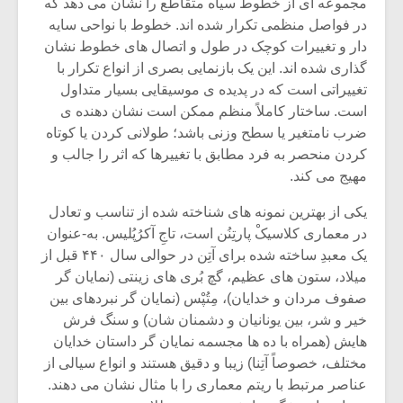
مجموعه ای از خطوط سیاه متقاطع را نشان می دهد که
در فواصل منظمی تکرار شده اند. خطوط با نواحی سایه
دار و تغییرات کوچک در طول و اتصال های خطوط نشان
گذاری شده اند. این یک بازنمایی بصری از انواع تکرار با
تغییراتی است که در پدیده ی موسیقایی بسیار متداول
است. ساختار کاملاً منظم ممکن است نشان دهنده ی
ضرب نامتغیر یا سطح وزنی باشد؛ طولانی کردن یا کوتاه
کردن منحصر به فرد مطابق با تغییرها که اثر را جالب و
مهیج می کند.
یکی از بهترین نمونه های شناخته شده از تناسب و تعادل
در معماری کلاسیکْ پارتِنُن است، تاجِ آکرُپُلیس. به-عنوان
یک معبدِ ساخته شده برای آتِن در حوالی سال ۴۴۰ قبل از
میلاد، ستون های عظیم، گچ بُری های زینتی (نمایان گر
صفوف مردان و خدایان)، مِتُپْس (نمایان گر نبردهای بین
خیر و شر، بین یونانیان و دشمنان شان) و سنگ فرش
هایش (همراه با ده ها مجسمه نمایان گر داستان خدایان
مختلف، خصوصاً آتِنا) زیبا و دقیق هستند و انواع سیالی از
عناصر مرتبط با ریتم معماری را با مثال نشان می دهند.