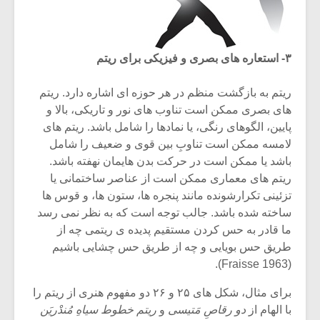
۳- استعاره های بصری و فیزیکی برای ریتم
ریتم به بازگشت منظم در هر حوزه ای اشاره دارد. ریتم
های بصری ممکن است تناوب های نور و تاریکی، بالا و
پایین، الگوهای رنگی، یا نمادها را شامل باشد. ریتم های
لامسه ممکن است تناوبِ بین قوی و ضعیف را شامل
باشد یا ممکن است در حرکت بدن هایمان نهفته باشد.
ریتم های معماری ممکن است از عناصر ساختمانی یا
تزئینی تکرارشونده مانند پنجره ها، ستون ها، و قوس ها
ساخته شده باشد. جالب توجه است که به نظر نمی رسد
ما قادر به حس کردن مستقیم پدیده ی ریتمی چه از
طریق حس بویایی و چه از طریق حس چشایی باشیم
(Fraisse 1963).
برای مثال، شکل های ۲۵ و ۲۶ دو مفهوم هنری از ریتم را
با الهام از
دو رقاصِ مَتیسی
و
ریتم خطوط سیاهِ مُندْریَن