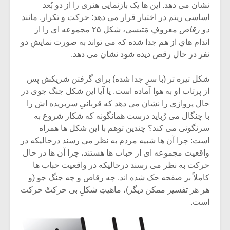
نشان می دهد. این ها یک بازنمایی هنری را از دو بُعد
اساسی ریتم در اختیار قرار می دهد: حرکت و تکرار. مانند
دو رقاص
معروفِ مَتیسی، شکل ۲۵ مجموعه ای را از
اندام هایِ از هم جدا شده که می تواند به صورت نمایشِ دو
نفر در حال رقص دیده شود نشان می دهد.
شکل تیره تر (با سرِ جدا شده) برای گرفتن شریکش پس
از پرتاب او به هوا آماده است. یا آیا این شکل جنگ جوی در
حال پروازی را نشان می دهد که قربانیِ سربریده اش را
با چنگال می رُباید درست همانگونه که شکار شروع به
سرنگونی می کند؟ چندین توهم با این شکل ها همراه
است: چرا آن ها شبیه مردم به نظر می رسند درحالیکه در
واقعیت مجموعه ای از حباب ها هستند، چرا آن ها در حال
میکلوش روژا
موریس ژار
حرکت به نظر می رسند درحالیکه در واقعیت حباب ها
کاملاً بر صفحه حک شده اند. چه رقاص و چه جنگ جو (و
هر هر تفسیر ممکن دیگر)، ماهیتِ شکلِ بی حرکتْ حرکت
است.
یادداشتی بر موسیقی
دوره آموزش
متن فیلم «متری
موسیقی بر