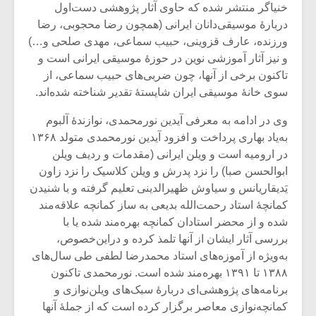
خنیاگر منتشر شده که حاوی آثار پژوهشی دست‌اول
دربارۀ موسیقی‌دانان ایرانی (همچون رضا محجوبی، رضا
ورزنده، عارف قزوینی، حبیب سماعی،‌ مهدی صلحی و…)
و نیز آثار آموزشی نوین در حوزۀ موسیقی ایرانی است و
تاکنون برخی از آنها، چون ضربی‌های حبیب سماعی، از
سوی خانۀ موسیقی ایران شایستۀ تقدیر شناخته شده‌اند.
وی در ادامه به معرفی آیدین نورمحمدی، نوازندۀ آلبوم
به‌یاد بهاری پرداخت و افزود آیدین نورمحمدی متولد ۱۳۶۸
در ارومیه است و ویلن ایرانی (مقدمات و ردیف ویلن
ابوالحسن صبا) را نزد پدرش و ویلن کلاسیک را نزد زاون
یَدیقاریانس و سیاوش ظهیرالدینی تعلیم گرفته و با شنیدن
کمانچۀ استاد رحمت‌الله بدیعی به ساز کمانچه علاقه‌مند
شده و از محضر استادان کمانچه بهره‌مند شده یا با
بررسی آثار ایشان از آنها تلمذ کرده و دراین‌خصوص،
به‌ویژه از آموزه‌های استاد محمدرضا لطفی طی سا‌ل‌های
۱۳۸۸ تا ۱۳۹۱ بهره‌مند شده است. نورمحمدی تاکنون
برنامه‌های پژوهشی‌ای دربارۀ سبک‌های ویلن‌نوازی و
کمانچه‌نوازی معاصر برگزار کرده است که از جملۀ آنها