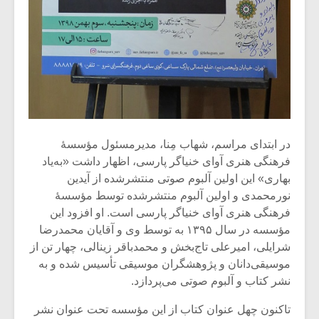
شیش و نیم»
موسیقی فی
برگزار می 
اگر نمی توانی
سکانسی به 
مشهورترین باشی،
موسیقی فیلم 
بدنام ترین باش
در ابتدای مراسم، شهاب مِنا، مدیرمسئول مؤسسۀ
فرهنگی هنری آوای خنیاگر پارسی، اظهار داشت «به‌یاد
بهاری» این اولین آلبوم صوتی منتشرشده از آیدین
نورمحمدی و اولین آلبوم منتشرشده توسط مؤسسۀ
فرهنگی هنری آوای خنیاگر پارسی است. او افزود این
مؤسسه در سال ۱۳۹۵ به توسط وی و آقایان محمدرضا
شرایلی، امیرعلی تاج‌بخش و محمدباقر زینالی، چهار تن از
موسیقی‌دانان و پژوهشگران موسیقی تأسیس شده و به
نشر کتاب و آلبوم صوتی می‌پردازد.
تاکنون چهل عنوان کتاب از این مؤسسه تحت عنوان نشر