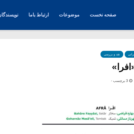
صفحه نخست
موضوعات
ارتباط باما
نویسندگان
رانی
نقد و بررسی
افرا»
3 برچسب -