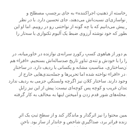
رخاسته از ذهنیتِ اجراکننده» به جای برچسبِ مصطلح و
 نواسازی‌ای نسبت‌اش می‌دهند، جای تحسین دارد. با در نظر
پیش می‌دانیم که با چه گونه از نواختنی رو در روییم. اما او این
طور که خود نوشته آرزوی ضبط یک آلبوم تکنوازی با سه‌تار را
م دور از هیاهوی کسبِ رکوردِ سرانه‌ی نوازنده در خاورمیانه، در
 را با خودش و تنه‌ی تناورِ تاریخ‌ صدساله‌اش بسنجیم. «افرا» هم
کلان‌ساختاری، مناسبتِ مشابه و یکسانی با ردیف دارد. در ساختارِ
ر «افرا» نواخته شده اما تحریرها و جمله‌بندی‌هایی خارج از
جود دارند. ساختار کلان نیز اگرچه وابستگیِ جزمی به ردیف ندارد
چندان غریب و کوچه پس کوچه‌ای نیست: پیش از این نیز زابلِ
محله‌های شور قدم زدن و آمیختن‌ اینها به مخالف به کار گرفته
 محتوا را نیز اثرگذار و ماندگار کند و از سطحِ ثبتِ یک اثرِ
زنده فراتر برد، صداگیریِ شاخص و جاندار از ساز ‌بود. ناخنِ