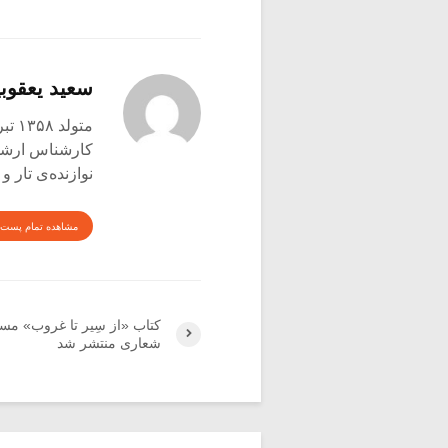
سعید یعقوبی
متولد ۱۳۵۸ تبریز
کارشناس ارشد ع
نوازنده‌ی تار 
مشاهده تمام پست 
کتاب «از سِیر تا غروب» مس
شعاری منتشر شد