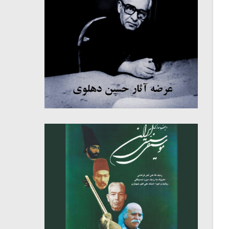
میکلوش روژا
موریس ژار