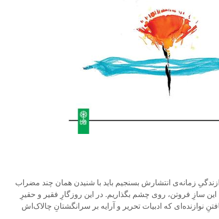
وازندگیِ زمانه‌ی انتشارش بسنجیم باید با شنیدن همان چند مضراب
ِ این سازِ فروتن، روی چشم بگذاریم. در این روزگارِ فقیر و حقیرِ
نِ نوازنده‌ای که ادبیات تحریر و آرایه بر سرانگشتانِ چالاک‌اش