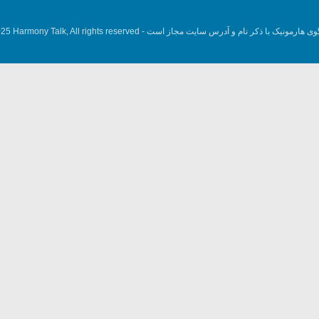
وی هارمونیک با ذکر نام و آدرس سایت مجاز است -
5 Harmony Talk, All rights reserved.