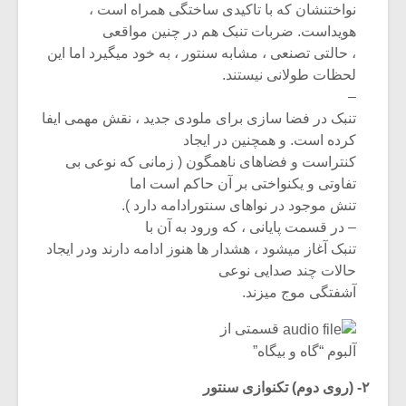
شیش و نیم»
موسیقی فی
نواختنشان که با تاکیدی ساختگی همراه است ،
برگزار می 
هویداست. ضربات تنبک هم در چنین مواقعی
، حالتی تصنعی ، مشابه سنتور ، به خود میگیرد اما این
اگر نمی توانی
سکانسی به 
مشهورترین باشی،
موسیقی فیلم 
لحظات طولانی نیستند.
بدنام ترین باش
–
تنبک در فضا سازی برای ملودی جدید ، نقش مهمی ایفا
کرده است. و همچنین در ایجاد
کنتراست و فضاهای ناهمگون ( زمانی که نوعی بی
تفاوتی و یکنواختی بر آن حاکم است اما
تنش موجود در نواهای سنتورادامه دارد ).
– در قسمت پایانی ، که ورود به آن با
تنبک آغاز میشود ، هشدار ها هنوز ادامه دارند ودر ایجاد
حالات چند صدایی نوعی
آشفتگی موج میزند.
قسمتی از
آلبوم “گاه و بیگاه”
۲- (روی دوم) تکنوازی سنتور