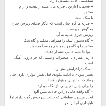
شخصیتی کاملا مستقل دارد.
– قسمت آغازین ، ضربه های هشدار دهنده و آرام
سنتور
با تنبک است.
– ضربه ها گاه چنان است که انگار صدای ریزش چیزی
به گوش میرسد ،
ریزش چیزی شبیه به آب.
– گاه سنتور، تنبک را همراهی میکند و گاه تنبک
سنتور را و گاه هر دو با هم همصدا میشوند.
– نوا ها همه حالتی هشدار دهنده
دارند ، همراه با اضطراب و تنشی که جز درونی آهنگ
است.
– تنبک درافزایش تنش ویا
میکلوش روژا
موریس ژار
تغییر ملودی یا ادامه ملودی قبل نقش موثری دارد. حتی
زمانیکه به تنهایی مینوازد فضا
را برای چنین تغییراتی باز نگاه میدارد.
– گاه وقفه هایی در این حالات تنش آلود
یادداشتی بر موسیقی
دوره آموزش
ایجاد میشود. قطعاتی که حالت سرخوش گونه دارند اما
متن فیلم «متری
موسیقی بر
ناپایداری آنها از نحوه