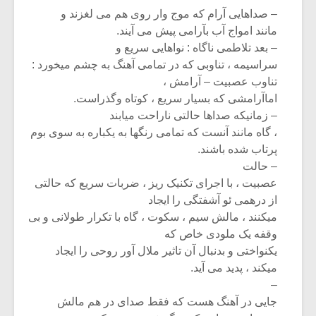
– صداهایی آرام که موج وار روی هم می لغزند و
مانند امواج آب بآرامی پیش می آیند.
– بعد تلاطمی ناگاه : نواهایی سریع و
سراسیمه ، تناوبی که در تمامی آهنگ به چشم میخورد :
تناوب عصبیت – آرامش ،
اماآرامشی که بسیار سریع ، کوتاه وگذراست.
– زمانیکه صداها حالتی ناراحت میابند
، گاه مانند آنست که تمامی رنگها به یکباره به سوی بوم
پرتاب شده باشند.
– حالت
عصبیت ، با اجرای تکنیک ریز ، ضربات سریع که حالتی
از درهمی ئو آشفتگی را ایجاد
میکنند ، مالش سیم ، سکوت ، گاه با تکرار طولانی و بی
وقفه یک ملودی خاص که
یکنواختی و بدنبال آن تاثیر ملال آور روحی را ایجاد
میکند ، پدید می آید.
–
جایی در آهنگ هست که فقط صدای در هم مالش