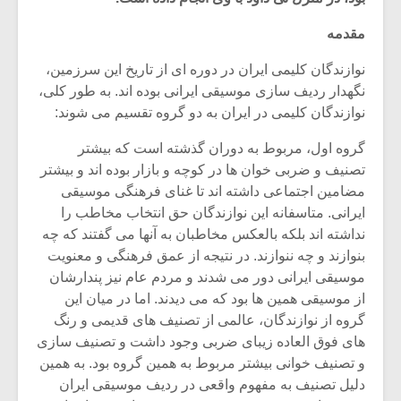
مقدمه
نوازندگان کلیمی ایران در دوره ای از تاریخ این سرزمین،
نگهدار ردیف سازی موسیقی ایرانی بوده اند. به طور کلی،
نوازندگان کلیمی در ایران به دو گروه تقسیم می شوند:
گروه اول، مربوط به دوران گذشته است که بیشتر
تصنیف و ضربی خوان ها در کوچه و بازار بوده اند و بیشتر
مضامین اجتماعی داشته اند تا غنای فرهنگی موسیقی
ایرانی. متاسفانه این نوازندگان حق انتخاب مخاطب را
نداشته اند بلکه بالعکس مخاطبان به آنها می گفتند که چه
بنوازند و چه ننوازند. در نتیجه از عمق فرهنگی و معنویت
موسیقی ایرانی دور می شدند و مردم عام نیز پندارشان
میکلوش روژا
موریس ژار
از موسیقی همین ها بود که می دیدند. اما در میان این
گروه از نوازندگان، عالمی از تصنیف های قدیمی و رنگ
های فوق العاده زیبای ضربی وجود داشت و تصنیف سازی
و تصنیف خوانی بیشتر مربوط به همین گروه بود. به همین
یادداشتی بر موسیقی
دوره آموزش
دلیل تصنیف به مفهوم واقعی در ردیف موسیقی ایران
متن فیلم «متری
موسیقی بر