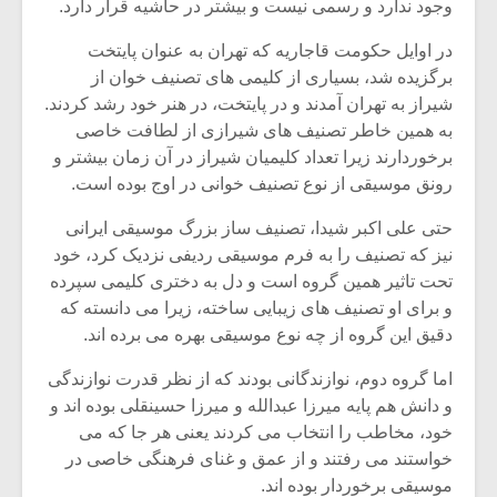
شیش و نیم»
موسیقی فی
وجود ندارد و رسمی نیست و بیشتر در حاشیه قرار دارد.
برگزار می 
در اوایل حکومت قاجاریه که تهران به عنوان پایتخت
اگر نمی توانی
سکانسی به 
برگزیده شد، بسیاری از کلیمی های تصنیف خوان از
مشهورترین باشی،
موسیقی فیلم 
شیراز به تهران آمدند و در پایتخت، در هنر خود رشد کردند.
بدنام ترین باش
به همین خاطر تصنیف های شیرازی از لطافت خاصی
برخوردارند زیرا تعداد کلیمیان شیراز در آن زمان بیشتر و
رونق موسیقی از نوع تصنیف خوانی در اوج بوده است.
حتی علی اکبر شیدا، تصنیف ساز بزرگ موسیقی ایرانی
نیز که تصنیف را به فرم موسیقی ردیفی نزدیک کرد، خود
تحت تاثیر همین گروه است و دل به دختری کلیمی سپرده
و برای او تصنیف های زیبایی ساخته، زیرا می دانسته که
دقیق این گروه از چه نوع موسیقی بهره می برده اند.
اما گروه دوم، نوازندگانی بودند که از نظر قدرت نوازندگی
و دانش هم پایه میرزا عبدالله و میرزا حسینقلی بوده اند و
خود، مخاطب را انتخاب می کردند یعنی هر جا که می
خواستند می رفتند و از عمق و غنای فرهنگی خاصی در
موسیقی برخوردار بوده اند.